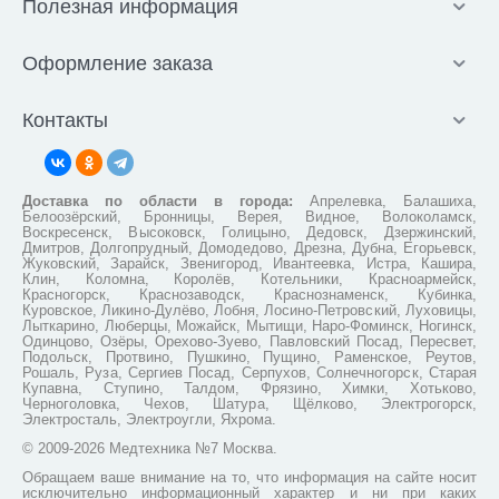
Полезная информация
Оформление заказа
Контакты
Доставка по области в города:
Апрелевка, Балашиха,
Белоозёрский, Бронницы, Верея, Видное, Волоколамск,
Воскресенск, Высоковск, Голицыно, Дедовск, Дзержинский,
Дмитров, Долгопрудный, Домодедово, Дрезна, Дубна, Егорьевск,
Жуковский, Зарайск, Звенигород, Ивантеевка, Истра, Кашира,
Клин, Коломна, Королёв, Котельники, Красноармейск,
Красногорск, Краснозаводск, Краснознаменск, Кубинка,
Куровское, Ликино-Дулёво, Лобня, Лосино-Петровский, Луховицы,
Лыткарино, Люберцы, Можайск, Мытищи, Наро-Фоминск, Ногинск,
Одинцово, Озёры, Орехово-Зуево, Павловский Посад, Пересвет,
Подольск, Протвино, Пушкино, Пущино, Раменское, Реутов,
Рошаль, Руза, Сергиев Посад, Серпухов, Солнечногорск, Старая
Купавна, Ступино, Талдом, Фрязино, Химки, Хотьково,
Черноголовка, Чехов, Шатура, Щёлково, Электрогорск,
Электросталь, Электроугли, Яхрома.
© 2009-2026 Медтехника №7 Москва.
Обращаем ваше внимание на то, что информация на сайте носит
исключительно информационный характер и ни при каких