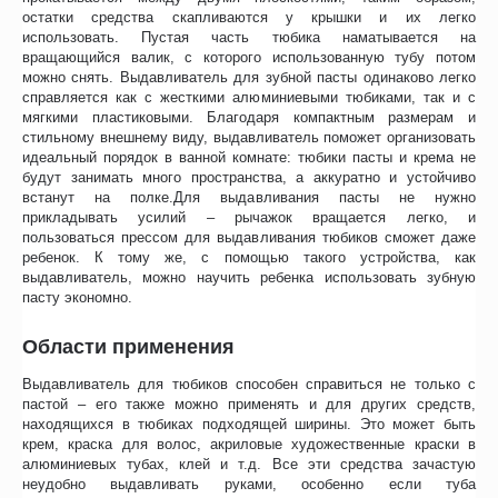
остатки средства скапливаются у крышки и их легко
использовать. Пустая часть тюбика наматывается на
вращающийся валик, с которого использованную тубу потом
можно снять. Выдавливатель для зубной пасты одинаково легко
справляется как с жесткими алюминиевыми тюбиками, так и с
мягкими пластиковыми. Благодаря компактным размерам и
стильному внешнему виду, выдавливатель поможет организовать
идеальный порядок в ванной комнате: тюбики пасты и крема не
будут занимать много пространства, а аккуратно и устойчиво
встанут на полке.Для выдавливания пасты не нужно
прикладывать усилий – рычажок вращается легко, и
пользоваться прессом для выдавливания тюбиков сможет даже
ребенок. К тому же, с помощью такого устройства, как
выдавливатель, можно научить ребенка использовать зубную
пасту экономно.
Области применения
Выдавливатель для тюбиков способен справиться не только с
пастой – его также можно применять и для других средств,
находящихся в тюбиках подходящей ширины. Это может быть
крем, краска для волос, акриловые художественные краски в
алюминиевых тубах, клей и т.д. Все эти средства зачастую
неудобно выдавливать руками, особенно если туба