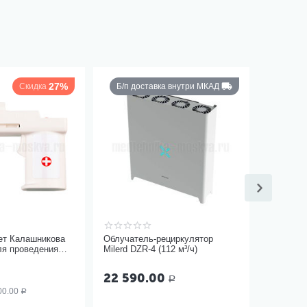
27%
Скидка
Б/п доставка внутри МКАД
ет Калашникова
Облучатель-рециркулятор
ля проведения
Milerd DZR-4 (112 м³/ч)
ицами
)
22 590.00
Р
00.00
Р