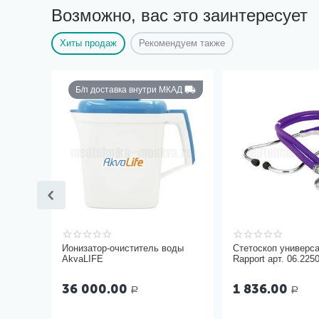
Возможно, вас это заинтересует
Хиты продаж
Рекомендуем также
Б/п доставка внутри МКАД
Ионизатор-очиститель воды
Стетоскоп универс
AkvaLIFE
Rapport арт. 06.225
36 000.00
1 836.00
Р
Р