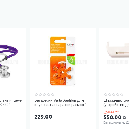
альный Kawe
Батарейки Varta Audifon для
Шприц-пистол
00.092
слуховых аппаратов размер 13,
(устройство д
6 шт
инъекций шпр
750.00
Р
одноразовыми
229.00
550.00
Р
Р
2
Вы экономите: 