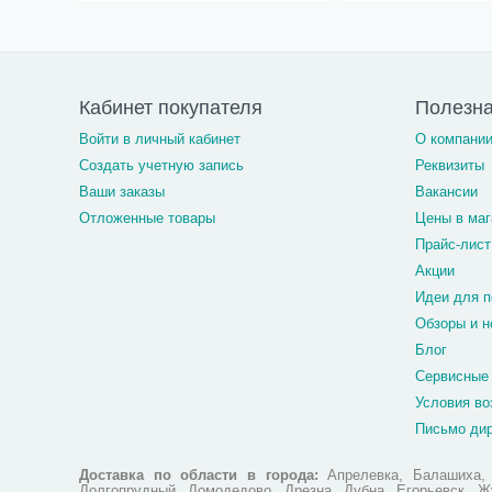
Кабинет покупателя
Полезн
Войти в личный кабинет
О компани
Создать учетную запись
Реквизиты
Ваши заказы
Вакансии
Отложенные товары
Цены в маг
Прайс-лист
Акции
Идеи для п
Обзоры и н
Блог
Сервисные
Условия во
Письмо ди
Доставка по области в города:
Апрелевка, Балашиха, Б
Долгопрудный, Домодедово, Дрезна, Дубна, Егорьевск, Жу