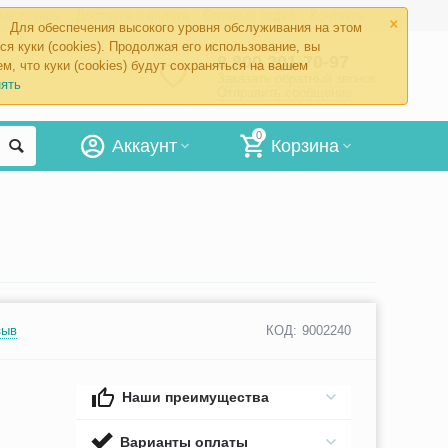
×
ые товары
Доставка и оплата
Оптовый отдел
Контакты
Для обеспечения высокого уровня обслуживания на этом
ся куки (cookies). Продолжая его использование, вы
8 800 201-70-97
м, что куки (cookies) будут сохраняться на вашем
Заказать обратный звонок
ять
Отправить сообщение
0
Аккаунт
Корзина
зыв
КОД:
9002240
Наши преимущества
Варианты оплаты