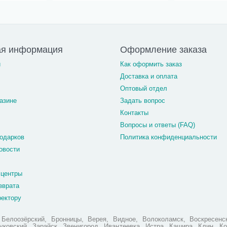
ая информация
Оформление заказа
и
Как оформить заказ
Доставка и оплата
Оптовый отдел
азине
Задать вопрос
Контакты
Вопросы и ответы (FAQ)
одарков
Политика конфиденциальности
овости
 центры
зврата
ректору
елоозёрский, Бронницы, Верея, Видное, Волоколамск, Воскресенск
ковский, Зарайск, Звенигород, Ивантеевка, Истра, Кашира, Клин, Ко