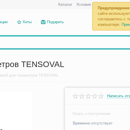
Каталог
Условия возврата
Отложенн
Предупреждение
сайте используют
соглашаетесь с те
кции
Хиты
Подарить
компьютере:
Прин
метров TENSOVAL
тевой для тонометров TENSOVAL
Написать от
Узнать о поступлении
Временно отсутствует