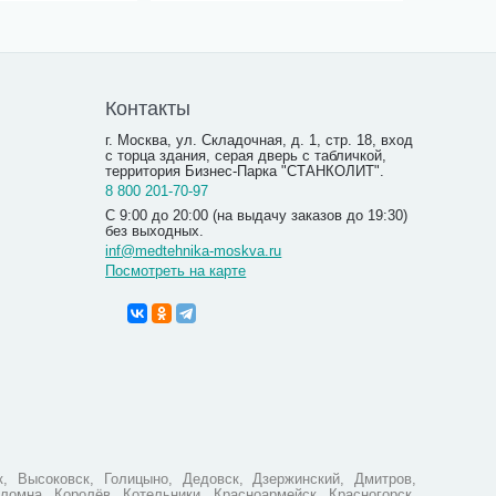
Контакты
г. Москва, ул. Складочная, д. 1, стр. 18, вход
с торца здания, серая дверь с табличкой,
территория Бизнес-Парка "СТАНКОЛИТ".
8 800 201-70-97
С 9:00 до 20:00 (на выдачу заказов до 19:30)
без выходных.
inf@medtehnika-moskva.ru
Посмотреть на карте
Голосооб
Labex Dig
пластико
19 90
, Высоковск, Голицыно, Дедовск, Дзержинский, Дмитров,
ломна, Королёв, Котельники, Красноармейск, Красногорск,