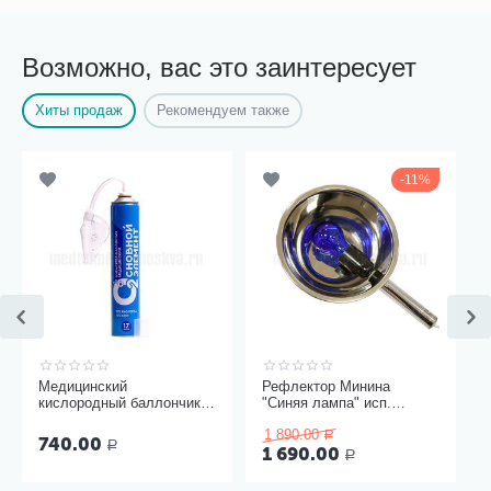
Возможно, вас это заинтересует
Хиты продаж
Рекомендуем также
11%
Медицинский
Рефлектор Минина
кислородный баллончик
"Синяя лампа" исп.
Основной элемент 17
Модерн
1 890.00
литров с мягкой маской
Р
740.00
Р
1 690.00
Р