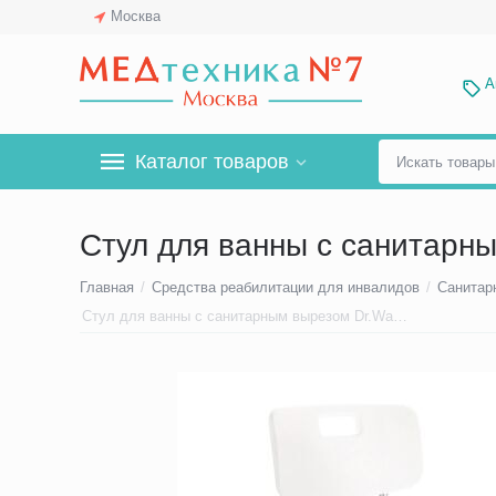
Москва
А
Каталог товаров
Стул для ванны с санитарн
Главная
/
Средства реабилитации для инвалидов
/
Санитар
Стул для ванны с санитарным вырезом Dr.Wagner 302B