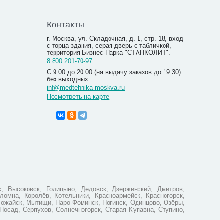
Контакты
г. Москва, ул. Складочная, д. 1, стр. 18, вход
с торца здания, серая дверь с табличкой,
территория Бизнес-Парка "СТАНКОЛИТ".
8 800 201-70-97
С 9:00 до 20:00 (на выдачу заказов до 19:30)
без выходных.
inf@medtehnika-moskva.ru
Посмотреть на карте
Шприц-пи
(устройс
инъекций
750.00
Р
одноразо
550.0
Вы экономи
, Высоковск, Голицыно, Дедовск, Дзержинский, Дмитров,
ломна, Королёв, Котельники, Красноармейск, Красногорск,
Можайск, Мытищи, Наро-Фоминск, Ногинск, Одинцово, Озёры,
Посад, Серпухов, Солнечногорск, Старая Купавна, Ступино,