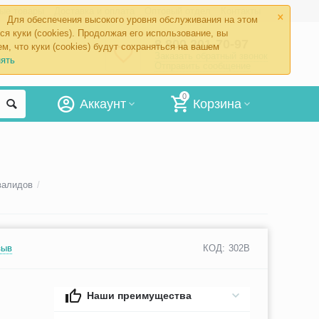
×
ые товары
Доставка и оплата
Оптовый отдел
Контакты
Для обеспечения высокого уровня обслуживания на этом
ся куки (cookies). Продолжая его использование, вы
8 800 201-70-97
м, что куки (cookies) будут сохраняться на вашем
Заказать обратный звонок
ять
Отправить сообщение
0
Аккаунт
Корзина
валидов
/
зыв
КОД:
302B
Наши преимущества