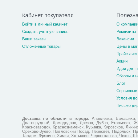
Кабинет покупателя
Полезн
Войти в личный кабинет
О компани
Создать учетную запись
Реквизиты
Ваши заказы
Вакансии
Отложенные товары
Цены в маг
Прайс-лист
Акции
Идеи для п
Обзоры и н
Блог
Сервисные
Условия во
Письмо ди
Доставка по области в города:
Апрелевка, Балашиха, Б
Долгопрудный, Домодедово, Дрезна, Дубна, Егорьевск, Жу
Краснозаводск, Краснознаменск, Кубинка, Куровское, Лики
Орехово-Зуево, Павловский Посад, Пересвет, Подольск, Пр
Талдом, Фрязино, Химки, Хотьково, Черноголовка, Чехов, Ш