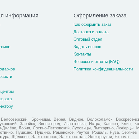
ая информация
Оформление заказа
и
Как оформить заказ
Доставка и оплата
Оптовый отдел
азине
Задать вопрос
Контакты
Вопросы и ответы (FAQ)
одарков
Политика конфиденциальности
овости
 центры
зврата
ректору
елоозёрский, Бронницы, Верея, Видное, Волоколамск, Воскресенск
ковский, Зарайск, Звенигород, Ивантеевка, Истра, Кашира, Клин, Ко
но-Дулёво, Лобня, Лосино-Петровский, Луховицы, Лыткарино, Люберцы, 
отвино, Пушкино, Пущино, Раменское, Реутов, Рошаль, Руза, Сергиев 
атура, Щёлково, Электрогорск, Электросталь, Электроугли, Яхрома.