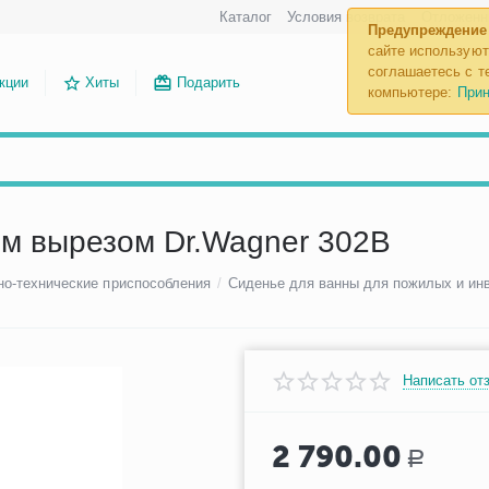
Каталог
Условия возврата
Отложенн
Предупреждение
сайте используют
соглашаетесь с те
кции
Хиты
Подарить
компьютере:
Прин
ым вырезом Dr.Wagner 302B
но-технические приспособления
/
Сиденье для ванны для пожилых и ин
Написать от
2 790.00
Р