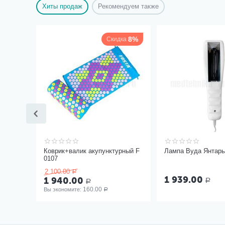
Хиты продаж
Рекомендуем также
8%
Скидка
Коврик+валик акупунктурный F
Лампа Вуда Янтар
0107
2 100.00
Р
1 939.00
1 940.00
Р
Р
160.00
Вы экономите: 
Р