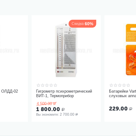
60%
Скидка
ь ОЛДД-02
Гигрометр психрометрический
Батарейки Var
ВИТ-1, Термоприбор
слуховых аппа
6 шт
4 500.00
Р
229.00
1 800.00
Р
Р
2 700.00
Вы экономите: 
Р