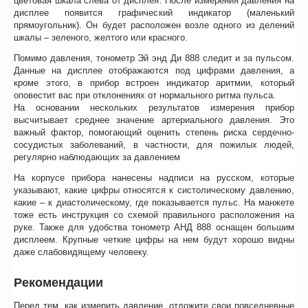
цветовая шкала слева от дисплея. После измерения давления на
дисплее появится графический индикатор (маленький
прямоугольник). Он будет расположен возле одного из делений
шкалы – зеленого, желтого или красного.
Помимо давления, тонометр Эй энд Ди 888 следит и за пульсом.
Данные на дисплее отображаются под цифрами давления, а
кроме этого, в прибор встроен индикатор аритмии, который
оповестит вас при отклонениях от нормального ритма пульса.
На основании нескольких результатов измерения прибор
высчитывает среднее значение артериального давления. Это
важный фактор, помогающий оценить степень риска сердечно-
сосудистых заболеваний, в частности, для пожилых людей,
регулярно наблюдающих за давлением
На корпусе прибора нанесены надписи на русском, которые
указывают, какие цифры относятся к систолическому давлению,
какие – к диастолическому, где показывается пульс. На манжете
тоже есть инструкция со схемой правильного расположения на
руке. Также для удобства тонометр АНД 888 оснащен большим
дисплеем. Крупные четкие цифры на нем будут хорошо видны
даже слабовидящему человеку.
Рекомендации
Перед тем, как измерить давление, отложите свои повседневные