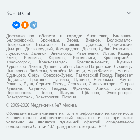
Контакты
Доставка по области в города:
Апрелевка, Балашиха,
Белоозёрский, Бронницы, Верея, Видное, Волоколамск,
Воскресенск, Высоковск, Голицыно, Дедовск, Дзержинский,
Дмитров, Долгопрудный, Домодедово, Дрезна, Дубна, Егорьевск,
Жуковский, Зарайск, Звенигород, Ивантеевка, Истра, Кашира,
Клин, Коломна, Королёв, Котельники, Красноармейск,
Красногорск, Краснозаводск, Краснознаменск, Кубинка,
Куровское, Ликино-Дулёво, Лобня, Лосино-Петровский, Луховицы,
Лыткарино, Люберцы, Можайск, Мытищи, Наро-Фоминск, Ногинск,
Одинцово, Озёры, Орехово-Зуево, Павловский Посад, Пересвет,
Подольск, Протвино, Пушкино, Пущино, Раменское, Реутов,
Рошаль, Руза, Сергиев Посад, Серпухов, Солнечногорск, Старая
Купавна, Ступино, Талдом, Фрязино, Химки, Хотьково,
Черноголовка, Чехов, Шатура, Щёлково, Электрогорск,
Электросталь, Электроугли, Яхрома.
© 2009-2026 Медтехника №7 Москва.
Обращаем ваше внимание на то, что информация на сайте носит
исключительно информационный характер и ни при каких
условиях не является публичной офертой, определяемой
положениями Статьи 437 Гражданского кодекса РФ!