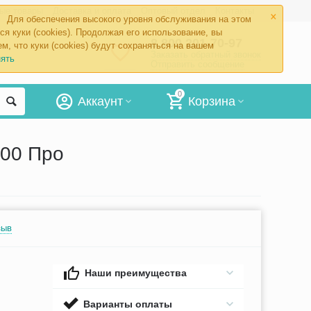
×
ые товары
Доставка и оплата
Оптовый отдел
Контакты
Для обеспечения высокого уровня обслуживания на этом
ся куки (cookies). Продолжая его использование, вы
8 800 201-70-97
м, что куки (cookies) будут сохраняться на вашем
Заказать обратный звонок
ять
Отправить сообщение
0
Аккаунт
Корзина
000 Про
зыв
Наши преимущества
Варианты оплаты