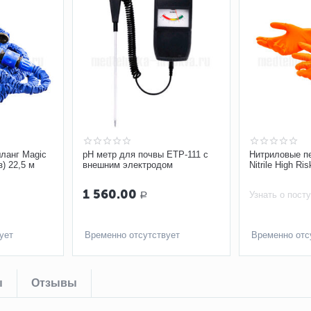
ланг Magic
pH метр для почвы ETP-111 с
Нитриловые п
) 22,5 м
внешним электродом
Nitrile High R
1 560.00
Узнать о пост
Р
ует
Временно отсутствует
Временно отс
ы
Отзывы