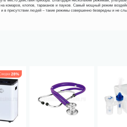
нуть место действия прибора. Благодаря нескольким режимам, ультразв
и на комаров, клопов, тараканов и пауков. Самый мощный режим возде
 и в присутствии людей – такие режимы совершенно безвредны и не сл
28%
Скидка