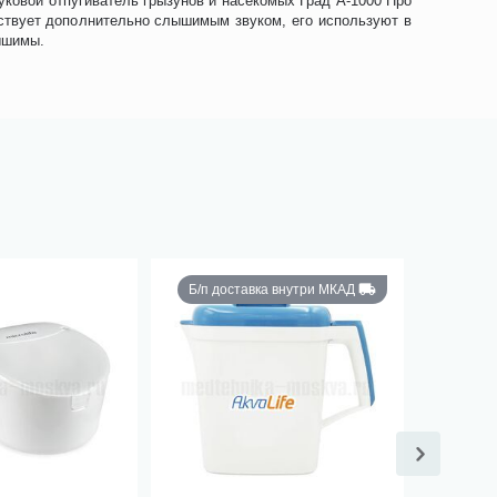
уковой отпугиватель грызунов и насекомых Град А-1000 Про
йствует дополнительно слышимым звуком, его используют в
ышимы.
Б/п доставка внутри МКАД