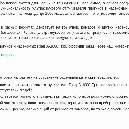
ро используется для борьбы с грызунами и насекомым, в список вреди
ункциональность ультразвукового отпугивателя грызунов и насекомых 
раняется на площадь до 1000 квадратных метров – это позволяет выво
в разных режимах действует на грызунов, комаров и других насекомы
атарейках. Купить ультразвуковой отпугиватель грызунов и насеком
, в офисах, кафе, ресторанах и продуктовых складах.
ызунов и насекомых Град А-1000 Про, оформив заказ через наш интерне
грызунов
которых направлен на устранение отдельной категории вредителей:
сти – в таком режиме отпугиватель Град А-1000 Про распространяет к
отсутствии людей;
ользуется только ультразвук, при таком использовании можно спокойно 
 частоте отпугивает комаров от квартиры, достаточно прибор поставить
прочих – режим, отличающий от режима от комаров, но также с помощью