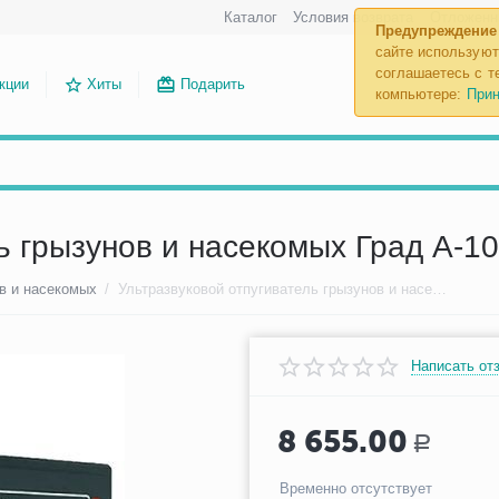
Каталог
Условия возврата
Отложенн
Предупреждение
сайте используют
соглашаетесь с те
кции
Хиты
Подарить
компьютере:
Прин
ь грызунов и насекомых Град А-1
в и насекомых
/
Ультразвуковой отпугиватель грызунов и насекомых Град А-1000 Про
Написать от
8 655.00
Р
Временно отсутствует