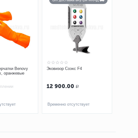
Б/п доставка внутри МКАД
ерчатки Benovy
Эковизор Соэкс F4
isk, оранжевые
12 900.00
уплении
Р
утствует
Временно отсутствует