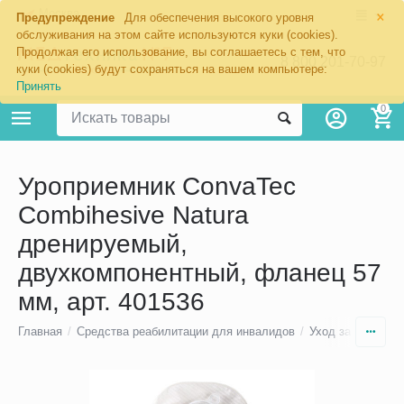
×
Москва
Предупреждение
Для обеспечения высокого уровня
обслуживания на этом сайте используются куки (cookies).
Продолжая его использование, вы соглашаетесь с тем, что
8 800 201-70-97
куки (cookies) будут сохраняться на вашем компьютере:
Принять
0
Уроприемник ConvaTec
Combihesive Natura
дренируемый,
двухкомпонентный, фланец 57
мм, арт. 401536
Главная
/
Средства реабилитации для инвалидов
/
Уход за стомой
/