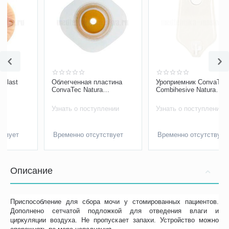
Облегченная пластина
Уроприемник ConvaTec
ConvaTec Natura
Combihesive Natura
Stomahesive, фланец 57
дренируемый,
мм, арт. 125903
двухкомпонентный,
Узнать о поступлении
Узнать о поступлении
фланец 57 мм, арт.
401545
Временно отсутствует
Временно отсутствует
Описание
Приспособление для сбора мочи у стомированных пациентов.
Дополнено сетчатой подложкой для отведения влаги и
циркуляции воздуха. Не пропускает запахи. Устройство можно