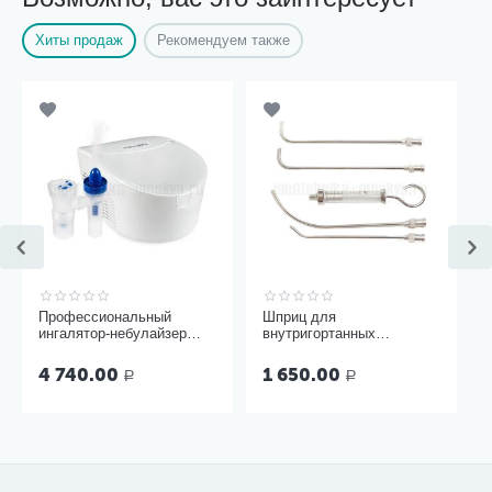
Хиты продаж
Рекомендуем также
Профессиональный
Шприц для
ингалятор-небулайзер
внутригортанных
Microlife NEB Pro 2 в 1
вливаний и промывания
миндалин, 5 мл Ш-14-5
4 740.00
1 650.00
Р
Р