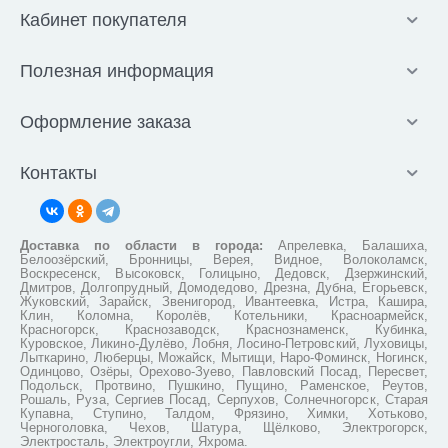
Кабинет покупателя
Полезная информация
Оформление заказа
Контакты
Доставка по области в города:
Апрелевка, Балашиха,
Белоозёрский, Бронницы, Верея, Видное, Волоколамск,
Воскресенск, Высоковск, Голицыно, Дедовск, Дзержинский,
Дмитров, Долгопрудный, Домодедово, Дрезна, Дубна, Егорьевск,
Жуковский, Зарайск, Звенигород, Ивантеевка, Истра, Кашира,
Клин, Коломна, Королёв, Котельники, Красноармейск,
Красногорск, Краснозаводск, Краснознаменск, Кубинка,
Куровское, Ликино-Дулёво, Лобня, Лосино-Петровский, Луховицы,
Лыткарино, Люберцы, Можайск, Мытищи, Наро-Фоминск, Ногинск,
Одинцово, Озёры, Орехово-Зуево, Павловский Посад, Пересвет,
Подольск, Протвино, Пушкино, Пущино, Раменское, Реутов,
Рошаль, Руза, Сергиев Посад, Серпухов, Солнечногорск, Старая
Купавна, Ступино, Талдом, Фрязино, Химки, Хотьково,
Черноголовка, Чехов, Шатура, Щёлково, Электрогорск,
Электросталь, Электроугли, Яхрома.