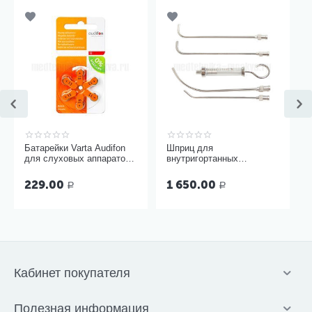
Батарейки Varta Audifon
Шприц для
для слуховых аппаратов
внутригортанных
размер 13, 6 шт
вливаний и промывания
миндалин, 5 мл Ш-14-5
229.00
1 650.00
Р
Р
Кабинет покупателя
Полезная информация