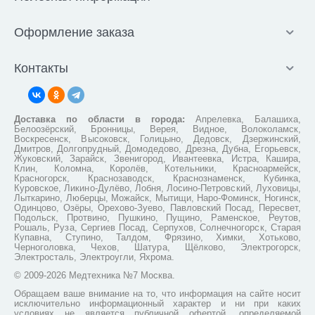
Оформление заказа
Контакты
Доставка по области в города:
Апрелевка, Балашиха,
Белоозёрский, Бронницы, Верея, Видное, Волоколамск,
Воскресенск, Высоковск, Голицыно, Дедовск, Дзержинский,
Дмитров, Долгопрудный, Домодедово, Дрезна, Дубна, Егорьевск,
Жуковский, Зарайск, Звенигород, Ивантеевка, Истра, Кашира,
Клин, Коломна, Королёв, Котельники, Красноармейск,
Красногорск, Краснозаводск, Краснознаменск, Кубинка,
Куровское, Ликино-Дулёво, Лобня, Лосино-Петровский, Луховицы,
Лыткарино, Люберцы, Можайск, Мытищи, Наро-Фоминск, Ногинск,
Одинцово, Озёры, Орехово-Зуево, Павловский Посад, Пересвет,
Подольск, Протвино, Пушкино, Пущино, Раменское, Реутов,
Рошаль, Руза, Сергиев Посад, Серпухов, Солнечногорск, Старая
Купавна, Ступино, Талдом, Фрязино, Химки, Хотьково,
Черноголовка, Чехов, Шатура, Щёлково, Электрогорск,
Электросталь, Электроугли, Яхрома.
© 2009-2026 Медтехника №7 Москва.
Обращаем ваше внимание на то, что информация на сайте носит
исключительно информационный характер и ни при каких
условиях не является публичной офертой, определяемой