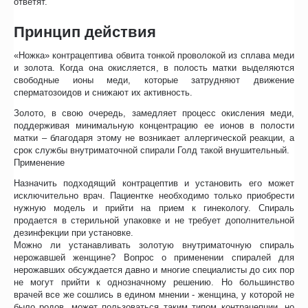
ответят.
Принцип действия
«Ножка» контрацептива обвита тонкой проволокой из сплава меди
и золота. Когда она окисляется, в полость матки выделяются
свободные ионы меди, которые затрудняют движение
сперматозоидов и снижают их активность.
Золото, в свою очередь, замедляет процесс окисления меди,
поддерживая минимальную концентрацию ее ионов в полости
матки – благодаря этому не возникает аллергической реакции, а
срок службы внутриматочной спирали Голд такой внушительный.
На
ги
Применение
см
Назначить подходящий контрацептив и установить его может
Уз
исключительно врач. Пациентке необходимо только приобрести
нужную модель и прийти на прием к гинекологу. Спираль
продается в стерильной упаковке и не требует дополнительной
В
дезинфекции при установке.
Можно ли устанавливать золотую внутриматочную спираль
нерожавшей женщине? Вопрос о применении спиралей для
нерожавших обсуждается давно и многие специалисты до сих пор
не могут прийти к однозначному решению. Но большинство
врачей все же сошлись в едином мнении - женщина, у которой не
было родов, может пользоваться таким типом контрацепции, но