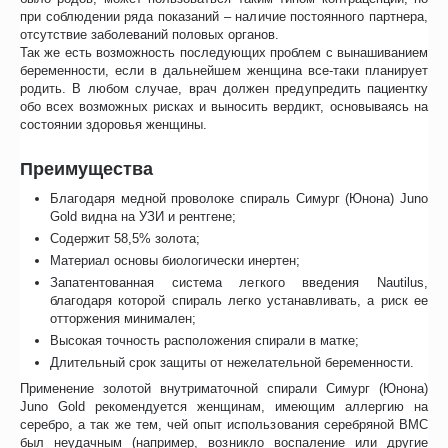
при соблюдении ряда показаний – наличие постоянного партнера,
отсутствие заболеваний половых органов.
Так же есть возможность последующих проблем с вынашиванием
беременности, если в дальнейшем женщина все-таки планирует
родить. В любом случае, врач должен предупредить пациентку
обо всех возможных рисках и выносить вердикт, основываясь на
состоянии здоровья женщины.
Преимущества
Благодаря медной проволоке спираль Симург (Юнона) Juno
Gold видна на УЗИ и рентгене;
Содержит 58,5% золота;
Материал основы биологически инертен;
Запатентованная система легкого введения Nautilus,
благодаря которой спираль легко устанавливать, а риск ее
отторжения минимален;
Высокая точность расположения спирали в матке;
Длительный срок защиты от нежелательной беременности.
Применение золотой внутриматочной спирали Симург (Юнона)
Juno Gold рекомендуется женщинам, имеющим аллергию на
серебро, а так же тем, чей опыт использования серебряной ВМС
был неудачным (например, возникло воспаление или другие