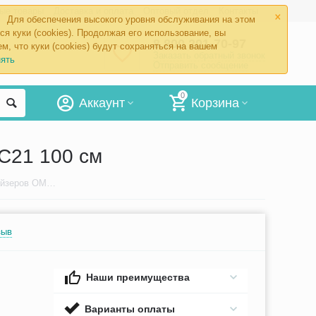
×
ые товары
Доставка и оплата
Оптовый отдел
Контакты
Для обеспечения высокого уровня обслуживания на этом
ся куки (cookies). Продолжая его использование, вы
8 800 201-70-97
м, что куки (cookies) будут сохраняться на вашем
Заказать обратный звонок
ять
Отправить сообщение
0
Аккаунт
Корзина
C21 100 см
Воздуховодная трубка для небулайзеров OMRON NE-C20/NE-C21 100 см
зыв
Наши преимущества
Варианты оплаты