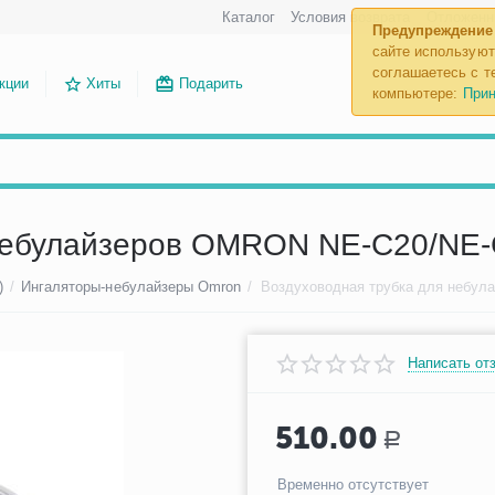
Каталог
Условия возврата
Отложенн
Предупреждение
сайте используют
соглашаетесь с те
кции
Хиты
Подарить
компьютере:
Прин
 небулайзеров OMRON NE-C20/NE-
)
/
Ингаляторы-небулайзеры Omron
/
Написать от
510.00
Р
Временно отсутствует