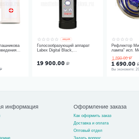
AКЦИЯ
лашникова
Голосообразующий аппарат
Рефлектор Ми
оведения
Labex Digital Black,
лампа" исп. М
и
пластиковый корпус
1 890.00
Р
19 900.00
1 690.00
Р
2
Вы экономите: 
Р
ая информация
Оформление заказа
и
Как оформить заказ
Доставка и оплата
Оптовый отдел
азине
Задать вопрос