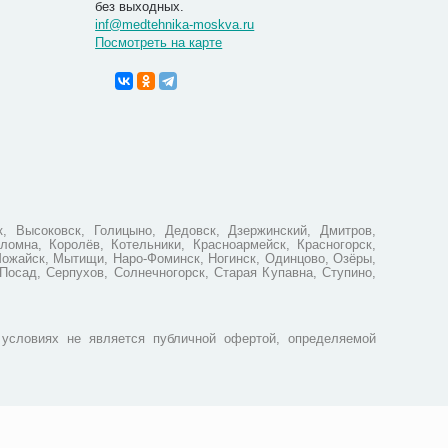
без выходных.
inf@medtehnika-moskva.ru
Посмотреть на карте
Коврик+в
0107
2 100.00
1 940
Вы экономи
, Высоковск, Голицыно, Дедовск, Дзержинский, Дмитров,
ломна, Королёв, Котельники, Красноармейск, Красногорск,
Можайск, Мытищи, Наро-Фоминск, Ногинск, Одинцово, Озёры,
Посад, Серпухов, Солнечногорск, Старая Купавна, Ступино,
условиях не является публичной офертой, определяемой