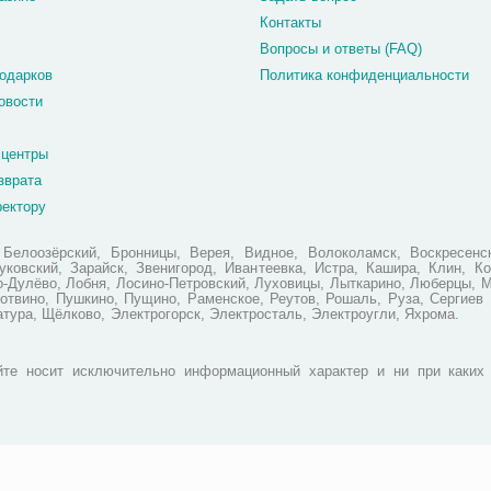
Контакты
Вопросы и ответы (FAQ)
одарков
Политика конфиденциальности
овости
 центры
зврата
ректору
елоозёрский, Бронницы, Верея, Видное, Волоколамск, Воскресенск
ковский, Зарайск, Звенигород, Ивантеевка, Истра, Кашира, Клин, Ко
но-Дулёво, Лобня, Лосино-Петровский, Луховицы, Лыткарино, Люберцы, 
отвино, Пушкино, Пущино, Раменское, Реутов, Рошаль, Руза, Сергиев 
атура, Щёлково, Электрогорск, Электросталь, Электроугли, Яхрома.
те носит исключительно информационный характер и ни при каких 