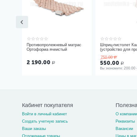
Противопролежневый матрас
Шприц-пистолет Ка
Ортоформа ячеистый
(устройство для пр
инъекций шприцам
750.00
Р
одноразовыми)
2 190.00
550.00
Р
Р
200.00
Вы экономите: 
Кабинет покупателя
Полезн
Войти в личный кабинет
О компани
Создать учетную запись
Реквизиты
Ваши заказы
Вакансии
Отложенные товары
Цены в маг