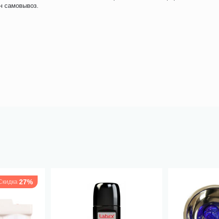
н самовывоз.
27%
Скидка