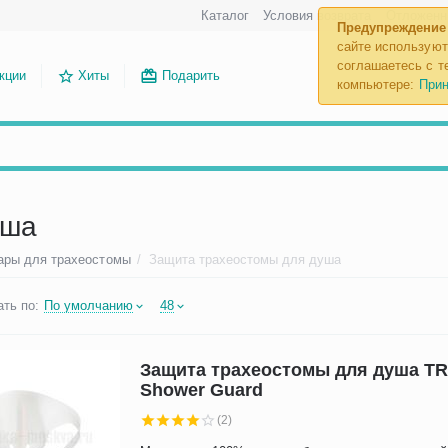
Каталог
Условия возврата
Отложенн
Предупреждение
сайте используют
соглашаетесь с те
кции
Хиты
Подарить
компьютере:
Прин
уша
ары для трахеостомы
/
Защита трахеостомы для душа
ть по:
По умолчанию
48
Защита трахеостомы для душа T
Shower Guard
(2)