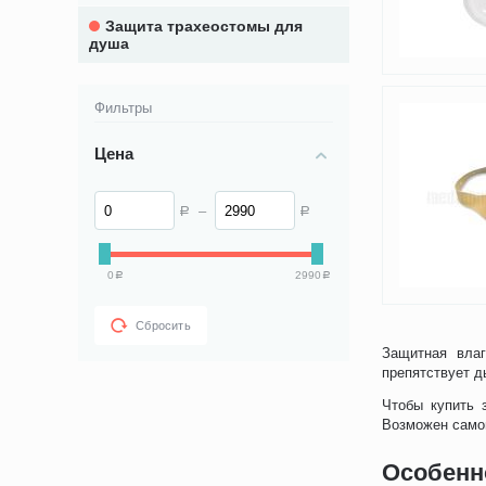
Защита трахеостомы для
душа
Фильтры
Цена
–
Р
Р
0
2990
Р
Р
Сбросить
Защитная влаг
препятствует 
Чтобы купить 
Возможен само
Особенн