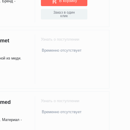
В корзину
. Бренд -
Заказ в один
клик
Узнать о поступлении
omet
Временно отсутствует
ной из меди.
Узнать о поступлении
imed
Временно отсутствует
. Материал -