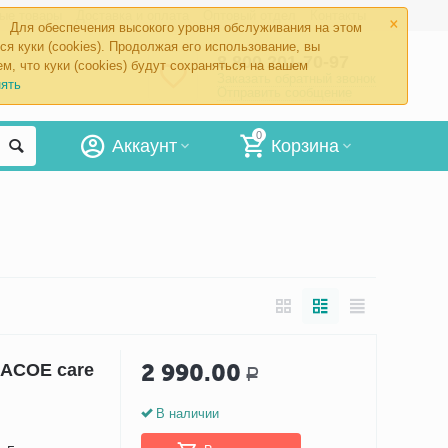
×
ые товары
Доставка и оплата
Оптовый отдел
Контакты
Для обеспечения высокого уровня обслуживания на этом
ся куки (cookies). Продолжая его использование, вы
8 800 201-70-97
м, что куки (cookies) будут сохраняться на вашем
Заказать обратный звонок
ять
Отправить сообщение
0
Аккаунт
Корзина
2 990.00
RACOE care
Р
В наличии