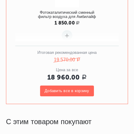
Фотокаталитический сменный
фильтр воздуха для Амбилайф
1 850.00
Р
+
Итоговая рекомендованная цена
19 570.00
Р
Цена за все
Сменный фильтр воздуха для
18 960.00
Р
Амбилайф Пылевой
305.00
2x
610.00
Р
Р
Добавить все в корзину
С этим товаром покупают