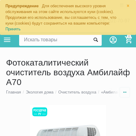
×
Москва
Предупреждение
Для обеспечения высокого уровня
обслуживания на этом сайте используются куки (cookies).
Продолжая его использование, вы соглашаетесь с тем, что
8 800 201-70-97
куки (cookies) будут сохраняться на вашем компьютере:
Принять
0
Фотокаталитический
очиститель воздуха Амбилайф
А70
Главная
/
Экология дома
/
Очиститель воздуха
/
«Амбилайф» устан