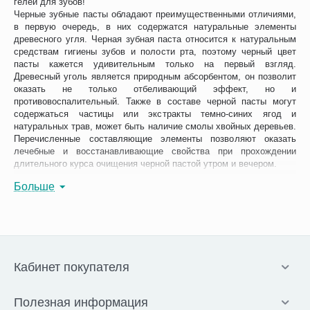
гелей для зубов!
Черные зубные пасты обладают преимущественными отличиями,
в первую очередь, в них содержатся натуральные элементы
древесного угля. Черная зубная паста относится к натуральным
средствам гигиены зубов и полости рта, поэтому черный цвет
пасты кажется удивительным только на первый взгляд.
Древесный уголь является природным абсорбентом, он позволит
оказать не только отбеливающий эффект, но и
противовоспалительный. Также в составе черной пасты могут
содержаться частицы или экстракты темно-синих ягод и
натуральных трав, может быть наличие смолы хвойных деревьев.
Перечисленные составляющие элементы позволяют оказать
лечебные и восстанавливающие свойства при прохождении
длительного курса очищения черной пастой утром и вечером.
Антибактериальные свойства березового угля позволяют не
Больше
только удалить вредоносные бактерии и налет, но и оказать
эффект отбеливания. Данного вида пасты подойдут для
чувствительных десен и зубов. Ниже мы перечислим наиболее
популярные пасты среди линейки черных чистящих гелей.
Splat Special Blackwood (Российское
Кабинет покупателя
производство)
Зубная паста
Полезная информация
Splat Blackwood - состав: уголь карельской березы;