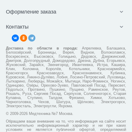
экстракт ягод можжевельника; стевию; антисептик Биосол.
Помимо отбеливающего эффекта, паста оказывает
Оформление заказа
антибактериальное воздействие и надолго освежает дыхание. В
ходе клинических исследований продукта доказано его
противовоспалительное и кровоостанавливающее действие.
Контакты
Черная ночь (Россия)
Российская паста Черная ночь появилась на потребительском
Доставка по области в города:
Апрелевка, Балашиха,
рынке совсем недавно, но уже обрела популярность в среде
Белоозёрский, Бронницы, Верея, Видное, Волоколамск,
покупателей. Дело в том, что средство основано на гидролизате
Воскресенск, Высоковск, Голицыно, Дедовск, Дзержинский,
Дмитров, Долгопрудный, Домодедово, Дрезна, Дубна, Егорьевск,
мидий, который содержит микро- и макроэлементы, укрепляющие
Жуковский, Зарайск, Звенигород, Ивантеевка, Истра, Кашира,
и восстанавливающие эмаль. Замечательно очищает зубы
Клин, Коломна, Королёв, Котельники, Красноармейск,
входящий в состав диоксид кремния, а ионы серебра активно
Красногорск, Краснозаводск, Краснознаменск, Кубинка,
Куровское, Ликино-Дулёво, Лобня, Лосино-Петровский, Луховицы,
борются с вредоносными бактериями. В пасту Черная ночь
Лыткарино, Люберцы, Можайск, Мытищи, Наро-Фоминск, Ногинск,
включены экологически чистые отдушки.
Одинцово, Озёры, Орехово-Зуево, Павловский Посад, Пересвет,
Подольск, Протвино, Пушкино, Пущино, Раменское, Реутов,
Рошаль, Руза, Сергиев Посад, Серпухов, Солнечногорск, Старая
R.O.C.S. EXtreme Fresh «Сенсационное
Купавна, Ступино, Талдом, Фрязино, Химки, Хотьково,
отбеливание»
Черноголовка, Чехов, Шатура, Щёлково, Электрогорск,
Электросталь, Электроугли, Яхрома.
Уникальная формула зубной пасты выполнена на основе
© 2009-2026 Медтехника №7 Москва.
новейшей многоступенчатой очищающей системы, содержащей
Обращаем ваше внимание на то, что информация на сайте носит
специальные очищающие полирующие гранулы. Благодаря
исключительно информационный характер и ни при каких
особой структуре гранулы на начальном этапе чистки зубов
условиях не является публичной офертой, определяемой