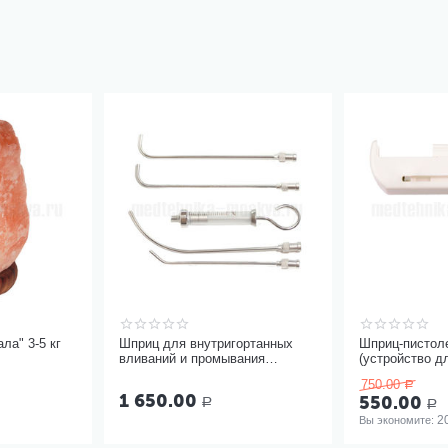
ла" 3-5 кг
Шприц для внутригортанных
Шприц-пистол
вливаний и промывания
(устройство д
миндалин, 5 мл Ш-14-5
инъекций шпр
750.00
Р
одноразовыми
1 650.00
550.00
Р
Р
2
Вы экономите: 