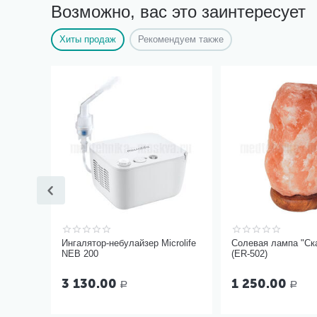
Возможно, вас это заинтересует
Хиты продаж
Рекомендуем также
Ингалятор-небулайзер Microlife
Солевая лампа "Ска
NEB 200
(ER-502)
3 130.00
1 250.00
Р
Р