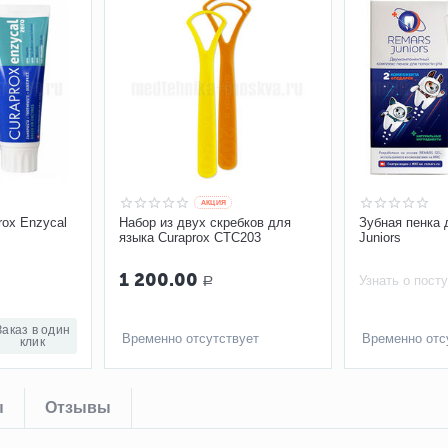
AКЦИЯ
rox Enzycal
Набор из двух скребков для
Зубная пенка 
языка Curaprox CTC203
Juniors
1 200.00
Узнать о пост
Р
Заказ в один
Временно отсутствует
Временно отс
клик
ы
Отзывы