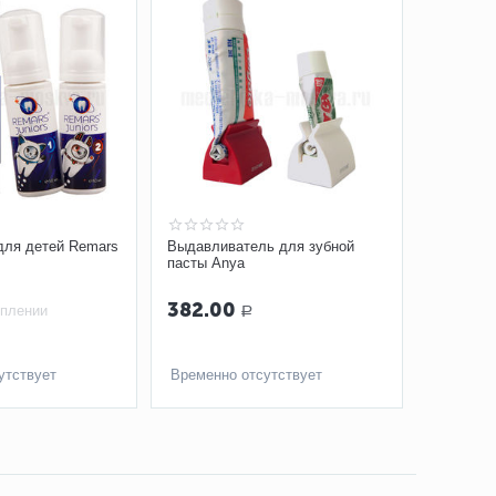
для детей Remars
Выдавливатель для зубной
пасты Anya
382.00
уплении
Р
утствует
Временно отсутствует