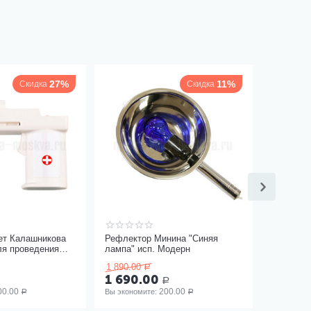
27%
11%
Скидка
Скидка
ет Калашникова
Рефлектор Минина "Синяя
ля проведения
лампа" исп. Модерн
ицами
1 890.00
Р
)
1 690.00
Р
00.00
200.00
Вы экономите: 
Р
Р