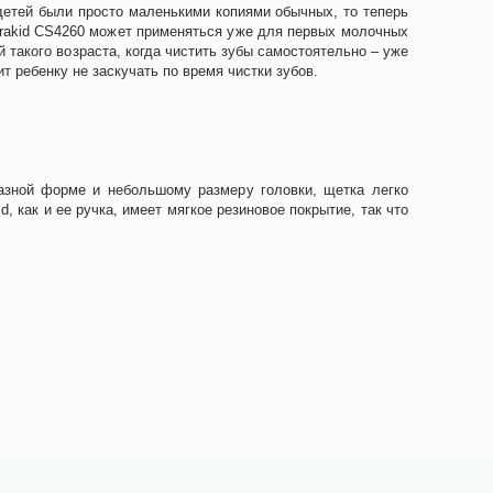
детей были просто маленькими копиями обычных, то теперь
urakid CS4260 может применяться уже для первых молочных
 такого возраста, когда чистить зубы самостоятельно – уже
т ребенку не заскучать по время чистки зубов.
разной форме и небольшому размеру головки, щетка легко
, как и ее ручка, имеет мягкое резиновое покрытие, так что