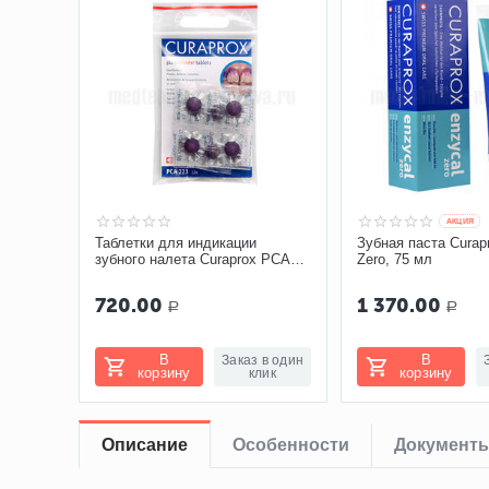
AКЦИЯ
Таблетки для индикации
Зубная паста Curap
зубного налета Curaprox PCA
Zero, 75 мл
223, 12 шт
720.00
1 370.00
Р
Р
В
В
Заказ в один
корзину
корзину
клик
Описание
Особенности
Документ