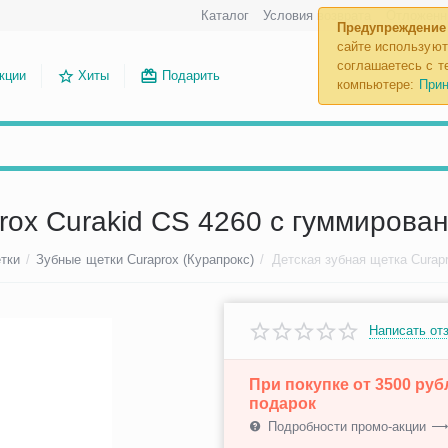
Каталог
Условия возврата
Отложенн
Предупреждение
сайте используют
соглашаетесь с те
кции
Хиты
Подарить
компьютере:
Прин
rox Curakid CS 4260 с гуммирова
тки
/
Зубные щетки Curaprox (Курапрокс)
/
Написать от
При покупке от 3500 ру
подарок
Подробности промо-акции