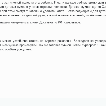
ь за гигиеной полости рта ребенка. И если раньше зубные щетки для 
ля детских зубов с учетом строения челюсти. Детская зубная щетка C
о при этом смогут тщательно удалить налет. Щетка подходит и для детей
е выскользнет из детской руки, а яркий привлекательный дизайн позволи
 нашем интернет-магазине. Доставка по РФ, самовывоз.
а может устойчиво стоять на бортике раковины. Благодаря конусооб
 межзубные промежутки. Так же головка зубной щетки Курапрокс Curakid
бы с особым усердием.