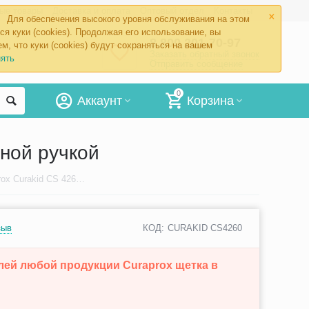
×
ые товары
Доставка и оплата
Оптовый отдел
Контакты
Для обеспечения высокого уровня обслуживания на этом
ся куки (cookies). Продолжая его использование, вы
8 800 201-70-97
м, что куки (cookies) будут сохраняться на вашем
Заказать обратный звонок
ять
Отправить сообщение
0
Аккаунт
Корзина
нной ручкой
Детская зубная щетка Curaprox Curakid CS 4260 с гуммированной ручкой
зыв
КОД:
CURAKID CS4260
блей любой продукции Curaprox щетка в