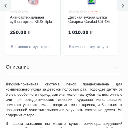
AКЦИЯ
Антибактериальная
Детская зубная щетка
зубная щетка KIDS Splat
Curaprox Curakid CS 4260
с ионами серебра
с гуммированной ручкой
250.00
1 010.00
Р
Р
Временно отсутствует
Временно отсутствует
Описание
Двухкомпонентная система пенок предназначена для
комплексного ухода за детской полостью рта. Подойдет детям от
6 лет, особенно в период замены молочных зубов на постоянные
или при ортодонтическом лечении. Курсовое использование
помогает укрепить эмаль, защитить ее от кариеса, избавиться от
повышенной чувствительности и улучшить состояние десен. Не
содержит фтора.
В нашем магазине вы можете купить реминерализирующий