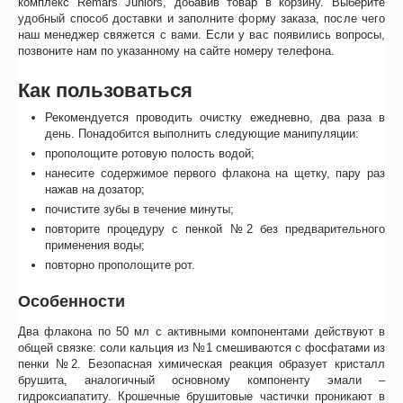
комплекс Remars Juniors, добавив товар в корзину. Выберите
удобный способ доставки и заполните форму заказа, после чего
наш менеджер свяжется с вами. Если у вас появились вопросы,
позвоните нам по указанному на сайте номеру телефона.
Как пользоваться
Рекомендуется проводить очистку ежедневно, два раза в
день. Понадобится выполнить следующие манипуляции:
прополощите ротовую полость водой;
нанесите содержимое первого флакона на щетку, пару раз
нажав на дозатор;
почистите зубы в течение минуты;
повторите процедуру с пенкой №2 без предварительного
применения воды;
повторно прополощите рот.
Особенности
Два флакона по 50 мл с активными компонентами действуют в
общей связке: соли кальция из №1 смешиваются с фосфатами из
пенки №2. Безопасная химическая реакция образует кристалл
брушита, аналогичный основному компоненту эмали –
гидроксиапатиту. Крошечные брушитовые частички проникают в