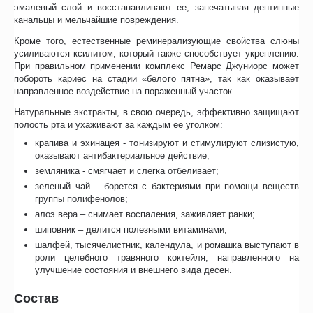
эмалевый слой и восстанавливают ее, запечатывая дентинные
канальцы и мельчайшие повреждения.
Кроме того, естественные реминерализующие свойства слюны
усиливаются ксилитом, который также способствует укреплению.
При правильном применении комплекс Ремарс Джуниорс может
побороть кариес на стадии «белого пятна», так как оказывает
направленное воздействие на пораженный участок.
Натуральные экстракты, в свою очередь, эффективно защищают
полость рта и ухаживают за каждым ее уголком:
крапива и эхинацея - тонизируют и стимулируют слизистую,
оказывают антибактериальное действие;
земляника - смягчает и слегка отбеливает;
зеленый чай – борется с бактериями при помощи веществ
группы полифенолов;
алоэ вера – снимает воспаления, заживляет ранки;
шиповник – делится полезными витаминами;
шалфей, тысячелистник, календула, и ромашка выступают в
роли целебного травяного коктейля, направленного на
улучшение состояния и внешнего вида десен.
Состав