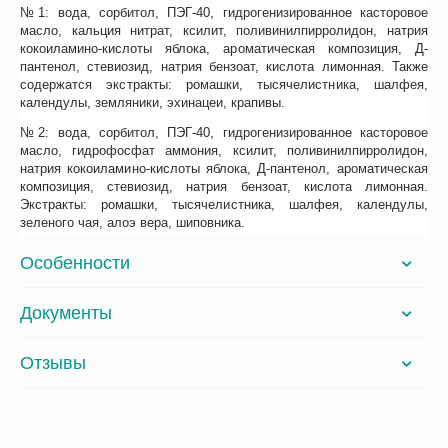
№1: вода, сорбитол, ПЭГ-40, гидрогенизированное касторовое
масло, кальция нитрат, ксилит, поливинилпирролидон, натрия
кокоиламино-кислоты яблока, ароматическая композиция, Д-
пантенол, стевиозид, натрия бензоат, кислота лимонная. Также
содержатся экстракты: ромашки, тысячелистника, шалфея,
календулы, земляники, эхинацеи, крапивы.
№2: вода, сорбитол, ПЭГ-40, гидрогенизированное касторовое
масло, гидрофосфат аммония, ксилит, поливинилпирролидон,
натрия кокоиламино-кислоты яблока, Д-пантенол, ароматическая
композиция, стевиозид, натрия бензоат, кислота лимонная.
Экстракты: ромашки, тысячелистника, шалфея, календулы,
зеленого чая, алоэ вера, шиповника.
Особенности
Документы
Отзывы