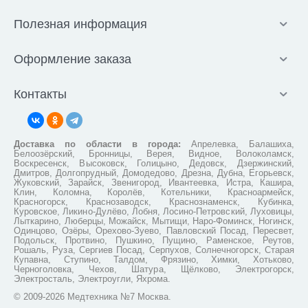
Полезная информация
Оформление заказа
Контакты
Доставка по области в города:
Апрелевка, Балашиха,
Белоозёрский, Бронницы, Верея, Видное, Волоколамск,
Воскресенск, Высоковск, Голицыно, Дедовск, Дзержинский,
Дмитров, Долгопрудный, Домодедово, Дрезна, Дубна, Егорьевск,
Жуковский, Зарайск, Звенигород, Ивантеевка, Истра, Кашира,
Клин, Коломна, Королёв, Котельники, Красноармейск,
Красногорск, Краснозаводск, Краснознаменск, Кубинка,
Куровское, Ликино-Дулёво, Лобня, Лосино-Петровский, Луховицы,
Лыткарино, Люберцы, Можайск, Мытищи, Наро-Фоминск, Ногинск,
Одинцово, Озёры, Орехово-Зуево, Павловский Посад, Пересвет,
Подольск, Протвино, Пушкино, Пущино, Раменское, Реутов,
Рошаль, Руза, Сергиев Посад, Серпухов, Солнечногорск, Старая
Купавна, Ступино, Талдом, Фрязино, Химки, Хотьково,
Черноголовка, Чехов, Шатура, Щёлково, Электрогорск,
Электросталь, Электроугли, Яхрома.
© 2009-2026 Медтехника №7 Москва.