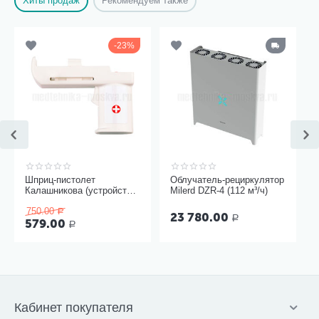
Хиты продаж
Рекомендуем также
23%
Шприц-пистолет
Облучатель-рециркулятор
Калашникова (устройство
Milerd DZR-4 (112 м³/ч)
для проведения инъекций
750.00
шприцами одноразовыми)
Р
23 780.00
Р
579.00
Р
Кабинет покупателя