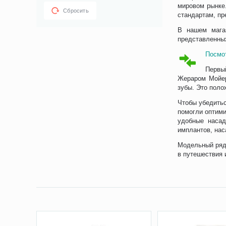
мировом рынке
Сбросить
стандартам, пр
В нашем магаз
представленных
Посмо
Первы
Жераром Мойер
зубы. Это поло
Чтобы убедитьс
помогли оптим
удобные насад
имплантов, нас
Модельный ряд 
в путешествия 