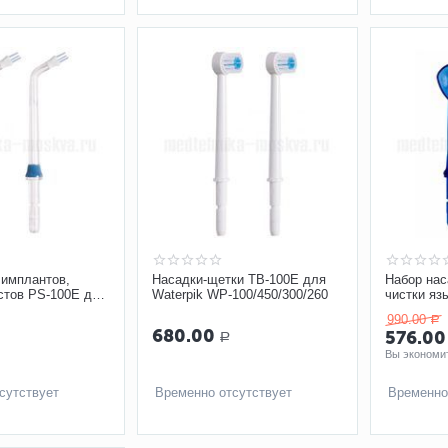
 имплантов,
Насадки-щетки TB-100E для
Набор нас
стов PS-100E для
Waterpik WP-100/450/300/260
чистки яз
100/450/300/260
Waterpik
990.00
Р
680.00
576.00
Р
Вы экономит
сутствует
Временно отсутствует
Временно