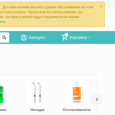
×
ые товары
Доставка и оплата
Оптовый отдел
Контакты
Для обеспечения высокого уровня обслуживания на этом
ся куки (cookies). Продолжая его использование, вы
8 800 201-70-97
м, что куки (cookies) будут сохраняться на вашем
Заказать обратный звонок
ять
Отправить сообщение
0
Аккаунт
Корзина
замы
Насадки
Ополаскиватели
Щё