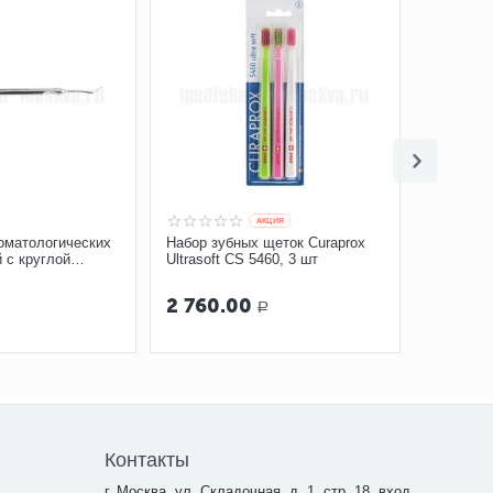
AКЦИЯ
оматологических
Набор зубных щеток Curaprox
 с круглой
Ultrasoft CS 5460, 3 шт
,4 (арт. ЭК-4)
2 760.00
Р
Контакты
г. Москва, ул. Складочная, д. 1, стр. 18, вход