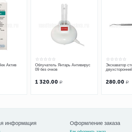
Чек Актив
Облучатель Янтарь Антивирус
Экскаватор ст
09 без очков
двухсторонний
ручкой №4, Ø 2
1 320.00
280.00
Р
Р
ая информация
Оформление заказа
и
Как оформить заказ