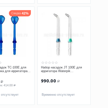
42%
Скидка
адок TC-100E для
Набор насадок JT 100E для
ыка для ирригатора
ирригатора Waterpik
стандартные
990.00
Р
Р
414.00
е: 
Р
 отсутствует
Временно отсутствует