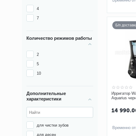
Временно от
4
7
Б/п достав
Количество режимов работы
2
5
10
Дополнительные
Ирригатор Wa
Aquarius чер
характеристики
14 990.0
для чистки зубов
Временно от
для десен