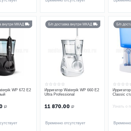
сутствует
Временно отсутствует
Временно
ка внутри МКАД
Б/п доставка внутри МКАД
Б/п дос
terpik WP 672 E2
Ирригатор Waterpik WP 660 E2
Ирригатор
ный
Ultra Professional
Classic с
0
11 870.00
Узнать о 
Р
Р
сутствует
Временно отсутствует
Временно