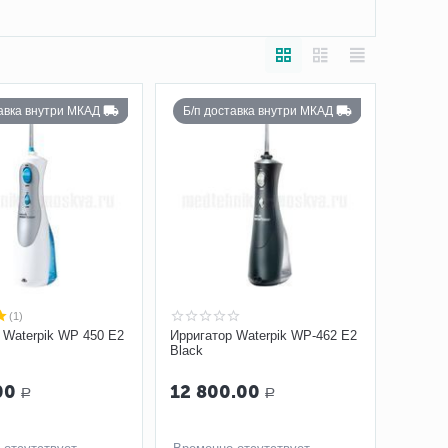
тавка внутри МКАД
Б/п доставка внутри МКАД
(1)
 Waterpik WP 450 E2
Ирригатор Waterpik WP-462 E2
Black
00
12 800.00
Р
Р