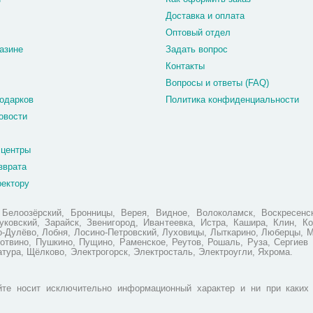
Доставка и оплата
Оптовый отдел
азине
Задать вопрос
Контакты
Вопросы и ответы (FAQ)
одарков
Политика конфиденциальности
овости
 центры
зврата
ректору
елоозёрский, Бронницы, Верея, Видное, Волоколамск, Воскресенск
ковский, Зарайск, Звенигород, Ивантеевка, Истра, Кашира, Клин, Ко
но-Дулёво, Лобня, Лосино-Петровский, Луховицы, Лыткарино, Люберцы, 
отвино, Пушкино, Пущино, Раменское, Реутов, Рошаль, Руза, Сергиев 
атура, Щёлково, Электрогорск, Электросталь, Электроугли, Яхрома.
те носит исключительно информационный характер и ни при каких 