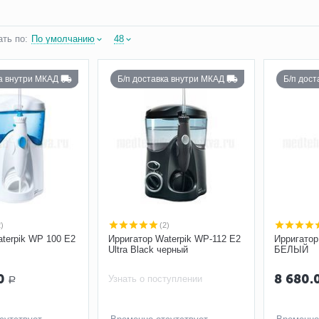
ть по:
По умолчанию
48
ка внутри МКАД
Б/п доставка внутри МКАД
Б/п дос
2)
(2)
terpik WP 100 E2
Ирригатор Waterpik WP-112 E2
Ирригатор
Ultra Black черный
БЕЛЫЙ
0
8 680.
Узнать о поступлении
Р