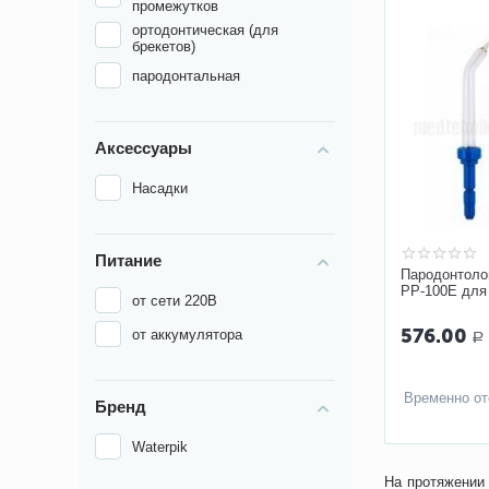
промежутков
от зубного камня
ортодонтическая (для
брекетов)
для мостов
пародонтальная
пульсирующий
Аксессуары
Насадки
Питание
Пародонтоло
PP-100E для
от сети 220В
100/450/300/
576.00
от аккумулятора
Р
Временно от
Бренд
Waterpik
На протяжении