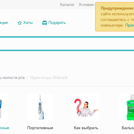
Каталог
Условия возврата
Отложенн
Предупреждение
сайте используют
соглашаетесь с те
кции
Хиты
Подарить
компьютере:
Прин
ы полости рта
/
Ирригаторы Waterpik
рные
Портативные
Как выбрать
Баль