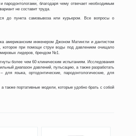
 и пародонтологами, благодаря чему отвечает необходимым
ариант не составит труда.
тся до пункта самовывоза или курьером. Все вопросы о
века американским инженером Джоном Матингли и дантистом
, которое при помощи струи воды под давлением очищало
з мировых лидеров, брендом №1.
ргнуты более чем 60 клиническим испытаниям. Исследования
ильный диапазон давлений, пульсацию, а также разработать
– для языка, ортодонтические, пародонтологические, для
а также портативные модели, которые удобно брать с собой