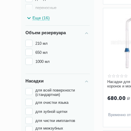
переносные
ручные
Еще (16)
семейные
Объем резервуара
мощный
210 мл
для миндалин
650 мл
компактный
1000 мл
черный
медицинский
для детей
Насадки
Насадки для
коронок и мо
ортодонтический
для всей поверхности
Waterpik WP-
(стандартная)
набор
680.00
стоматологический
Р
для очистки языка
пародонтологический
для зубной щетки
Временно от
для имплантов
для чистки имплантов
для гигиены
для межзубных