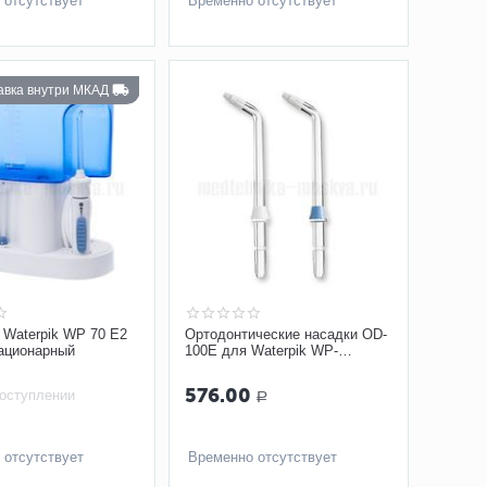
 отсутствует
Временно отсутствует
тавка внутри МКАД
 Waterpik WP 70 Е2
Ортодонтические насадки OD-
тационарный
100E для Waterpik WP-
100/450/300/260 набор
576.00
поступлении
Р
 отсутствует
Временно отсутствует