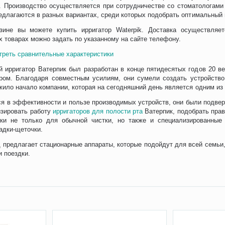
. Производство осуществляется при сотрудничестве со стоматологами
едлагаются в разных вариантах, среди которых подобрать оптимальный в
ине вы можете купить ирригатор Waterpik. Доставка осуществляе
 товарах можно задать по указанному на сайте телефону.
треть сравнительные характеристики
й ирригатор Ватерпик был разработан в конце пятидесятых годов 20 
ом. Благодаря совместным усилиям, они сумели создать устройство
жило начало компании, которая на сегодняшний день является одним и
я в эффективности и пользе производимых устройств, они были подве
изировать работу
ирригаторов для полости рта
Ватерпик, подобрать прав
ки не только для обычной чистки, но также и специализированные 
адки-щеточки.
предлагает стационарные аппараты, которые подойдут для всей семьи, 
и поездки.