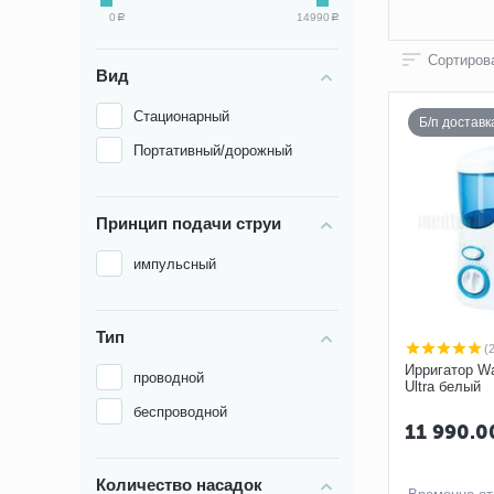
0
14990
Р
Р
Сортирова
Вид
Стационарный
Б/п достав
Портативный/дорожный
Принцип подачи струи
импульсный
Тип
(
Ирригатор Wa
проводной
Ultra белый
беспроводной
11 990.0
Количество насадок