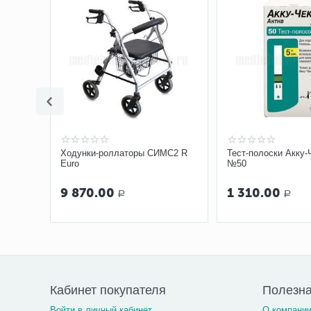
й
Ходунки-роллаторы СИМС2 R
Тест-полоски Акку-
ль №10
Euro
№50
9 870.00
1 310.00
Р
Р
Кабинет покупателя
Полезн
Войти в личный кабинет
О компани