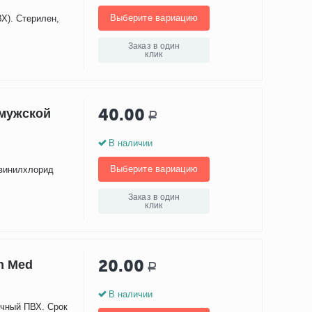
Выберите вариацию
Х). Стерилен,
Заказ в один
клик
40.00
 мужской
Р
В наличии
Выберите вариацию
ивинилхлорид
Заказ в один
клик
20.00
n Med
Р
В наличии
ичный ПВХ. Срок