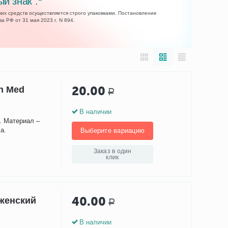
ый знак".*
их средств осуществляется строго упаковками. Постановление
а РФ от 31 мая 2023 г. N 894.
20.00
n Med
Р
В наличии
. Материал –
а.
Выберите вариацию
Заказ в один
клик
40.00
 женский
Р
В наличии