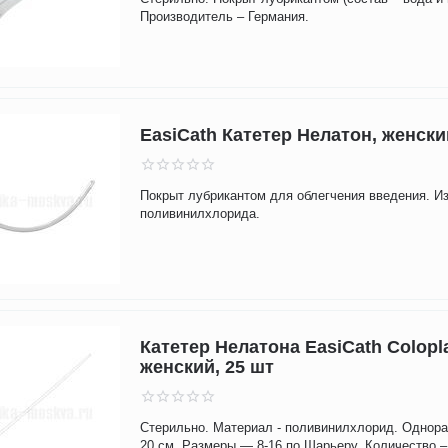
Производитель – Германия.
EasiCath Катетер Нелатон, женски
Покрыт лубрикантом для облегчения введения. Из
поливинилхлорида.
Катетер Нелатона EasiCath Colopl
женский, 25 шт
Стерильно. Материал - поливинилхлорид. Однора
20 см. Размеры — 8-16 по Шарьеру. Количество –