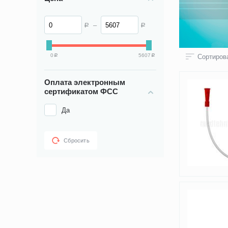
–
Р
Р
0
5607
Сортирова
Р
Р
Оплата электронным
сертификатом ФСС
Да
Сбросить