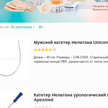
"Честн
*Продажа так
Правительств
ть по:
По умолчанию
48
Мужской катетер Нелатона Unicor
(3)
Длина – 40 см. Размеры – CH6-CH20. Стерильный
термопластичный ПВХ, размягчается от тепла тел
Катетер Нелатона урологический
Apexmed