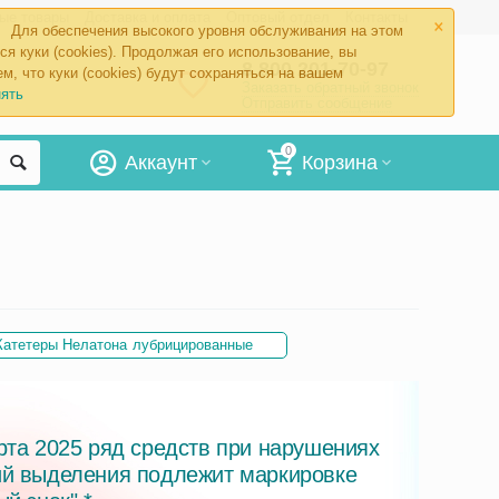
×
ые товары
Доставка и оплата
Оптовый отдел
Контакты
Для обеспечения высокого уровня обслуживания на этом
ся куки (cookies). Продолжая его использование, вы
8 800 201-70-97
м, что куки (cookies) будут сохраняться на вашем
Заказать обратный звонок
ять
Отправить сообщение
0
Аккаунт
Корзина
Катетеры Нелатона лубрицированные
рта 2025 ряд средств при нарушениях
й выделения подлежит маркировке