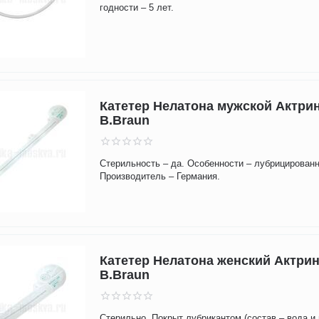
годности – 5 лет.
Катетер Нелатона мужской Актрин
B.Braun
Стерильность – да. Особенности – лубрицирован
Производитель – Германия.
Катетер Нелатона женский Актрин
B.Braun
Стерильно. Покрыт лубрикантом (состав – вода и 