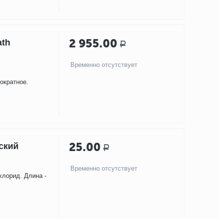
2 955.00
ath
Р
Временно отсутствует
ократное.
25.00
ский
Р
Временно отсутствует
хлорид. Длина -