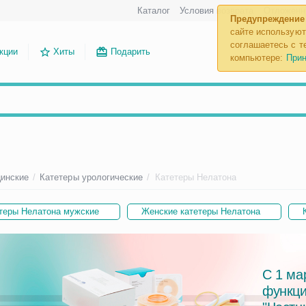
Каталог
Условия возврата
Отложенн
Предупреждение
сайте используют
соглашаетесь с те
кции
Хиты
Подарить
компьютере:
Прин
цинские
/
Катетеры урологические
/
Катетеры Нелатона
теры Нелатона мужские
Женские катетеры Нелатона
С 1 ма
функци