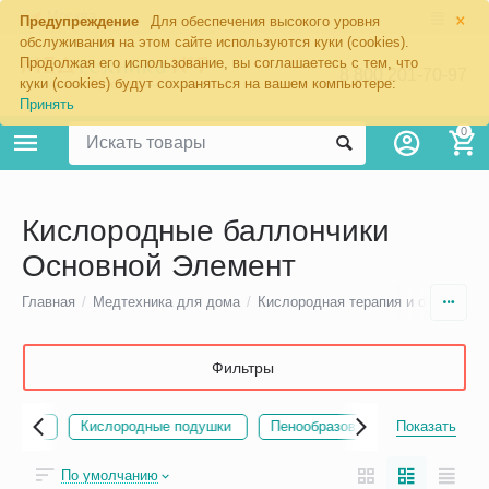
×
Москва
Предупреждение
Для обеспечения высокого уровня
обслуживания на этом сайте используются куки (cookies).
Продолжая его использование, вы соглашаетесь с тем, что
8 800 201-70-97
куки (cookies) будут сохраняться на вашем компьютере:
Принять
0
Кислородные баллончики
Основной Элемент
Главная
/
Медтехника для дома
/
Кислородная терапия и оборудова
Фильтры
еры
Кислородные подушки
Пенообразователи
Показать
Наборы для
По умолчанию