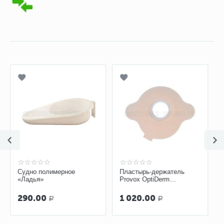
Судно полимерное
Пластырь-держатель
«Ладья»
Provox OptiDerm
овальный арт. 7256
290.00
1 020.00
Р
Р