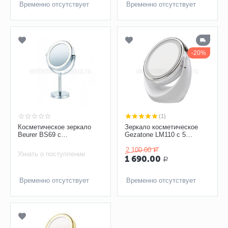
Временно отсутствует
Временно отсутствует
20%
(1)
Косметическое зеркало
Зеркало косметическое
Beurer BS69 с
Gezatone LM110 с 5
увеличением и подсветкой
кратным увеличением с
подсветкой
2 100.00
Р
Узнать о поступлении
1 690.00
Р
Временно отсутствует
Временно отсутствует