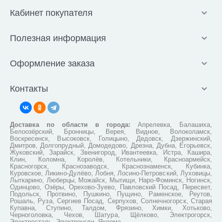
Кабинет покупателя
Полезная информация
Оформление заказа
Контакты
Доставка по области в города:
Апрелевка, Балашиха,
Белоозёрский, Бронницы, Верея, Видное, Волоколамск,
Воскресенск, Высоковск, Голицыно, Дедовск, Дзержинский,
Дмитров, Долгопрудный, Домодедово, Дрезна, Дубна, Егорьевск,
Жуковский, Зарайск, Звенигород, Ивантеевка, Истра, Кашира,
Клин, Коломна, Королёв, Котельники, Красноармейск,
Красногорск, Краснозаводск, Краснознаменск, Кубинка,
Куровское, Ликино-Дулёво, Лобня, Лосино-Петровский, Луховицы,
Лыткарино, Люберцы, Можайск, Мытищи, Наро-Фоминск, Ногинск,
Одинцово, Озёры, Орехово-Зуево, Павловский Посад, Пересвет,
Подольск, Протвино, Пушкино, Пущино, Раменское, Реутов,
Рошаль, Руза, Сергиев Посад, Серпухов, Солнечногорск, Старая
Купавна, Ступино, Талдом, Фрязино, Химки, Хотьково,
Черноголовка, Чехов, Шатура, Щёлково, Электрогорск,
Электросталь, Электроугли, Яхрома.