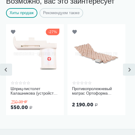
Возможно, вас это заинтересует
Хиты продаж
Рекомендуем также
27%
Шприц-пистолет
Противопролежневый
Калашникова (устройство
матрас Ортоформа
для проведения инъекций
ячеистый
750.00
шприцами одноразовыми)
Р
2 190.00
Р
550.00
Р