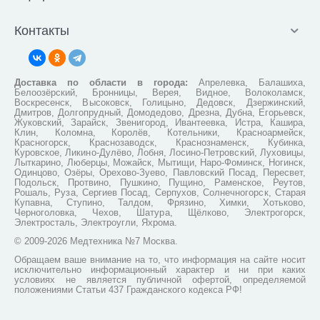
Контакты
Доставка по области в города:
Апрелевка, Балашиха,
Белоозёрский, Бронницы, Верея, Видное, Волоколамск,
Воскресенск, Высоковск, Голицыно, Дедовск, Дзержинский,
Дмитров, Долгопрудный, Домодедово, Дрезна, Дубна, Егорьевск,
Жуковский, Зарайск, Звенигород, Ивантеевка, Истра, Кашира,
Клин, Коломна, Королёв, Котельники, Красноармейск,
Красногорск, Краснозаводск, Краснознаменск, Кубинка,
Куровское, Ликино-Дулёво, Лобня, Лосино-Петровский, Луховицы,
Лыткарино, Люберцы, Можайск, Мытищи, Наро-Фоминск, Ногинск,
Одинцово, Озёры, Орехово-Зуево, Павловский Посад, Пересвет,
Подольск, Протвино, Пушкино, Пущино, Раменское, Реутов,
Рошаль, Руза, Сергиев Посад, Серпухов, Солнечногорск, Старая
Купавна, Ступино, Талдом, Фрязино, Химки, Хотьково,
Черноголовка, Чехов, Шатура, Щёлково, Электрогорск,
Электросталь, Электроугли, Яхрома.
© 2009-2026 Медтехника №7 Москва.
Обращаем ваше внимание на то, что информация на сайте носит
исключительно информационный характер и ни при каких
условиях не является публичной офертой, определяемой
положениями Статьи 437 Гражданского кодекса РФ!