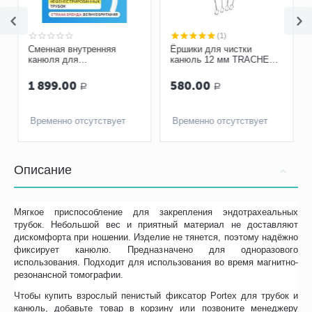
(1)
Сменная внутренняя
Ёршики для чистки
канюля для
канюль 12 мм TRACHEA
трахеостомической
Норм, комплект 4 шт. (арт.
трубки Portex 6 мм
10-343)
1 899.00
580.00
Р
Р
Временно отсутствует
Временно отсутствует
Описание
Мягкое приспособление для закрепления эндотрахеальных
трубок. Небольшой вес и приятный материал не доставляют
дискомфорта при ношении. Изделие не тянется, поэтому надёжно
фиксирует канюлю. Предназначено для одноразового
использования. Подходит для использования во время магнитно-
резонансной томографии.
Чтобы купить взрослый пенистый фиксатор Portex для трубок и
канюль, добавьте товар в корзину или позвоните менеджеру