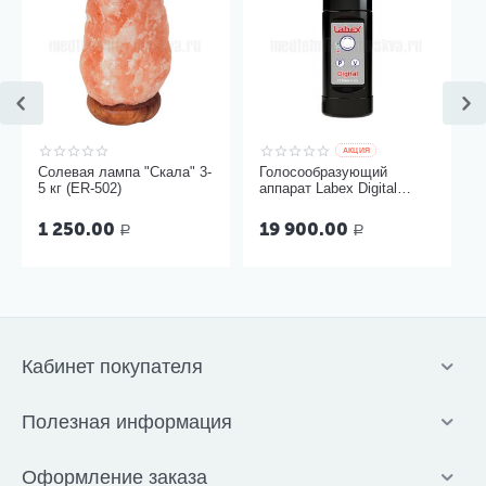
AКЦИЯ
Солевая лампа "Скала" 3-
Голосообразующий
5 кг (ER-502)
аппарат Labex Digital
Black, пластиковый
корпус
1 250.00
19 900.00
Р
Р
Кабинет покупателя
Полезная информация
Оформление заказа