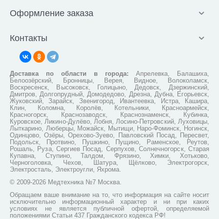
Оформление заказа
Контакты
Доставка по области в города:
Апрелевка, Балашиха,
Белоозёрский, Бронницы, Верея, Видное, Волоколамск,
Воскресенск, Высоковск, Голицыно, Дедовск, Дзержинский,
Дмитров, Долгопрудный, Домодедово, Дрезна, Дубна, Егорьевск,
Жуковский, Зарайск, Звенигород, Ивантеевка, Истра, Кашира,
Клин, Коломна, Королёв, Котельники, Красноармейск,
Красногорск, Краснозаводск, Краснознаменск, Кубинка,
Куровское, Ликино-Дулёво, Лобня, Лосино-Петровский, Луховицы,
Лыткарино, Люберцы, Можайск, Мытищи, Наро-Фоминск, Ногинск,
Одинцово, Озёры, Орехово-Зуево, Павловский Посад, Пересвет,
Подольск, Протвино, Пушкино, Пущино, Раменское, Реутов,
Рошаль, Руза, Сергиев Посад, Серпухов, Солнечногорск, Старая
Купавна, Ступино, Талдом, Фрязино, Химки, Хотьково,
Черноголовка, Чехов, Шатура, Щёлково, Электрогорск,
Электросталь, Электроугли, Яхрома.
© 2009-2026 Медтехника №7 Москва.
Обращаем ваше внимание на то, что информация на сайте носит
исключительно информационный характер и ни при каких
условиях не является публичной офертой, определяемой
положениями Статьи 437 Гражданского кодекса РФ!