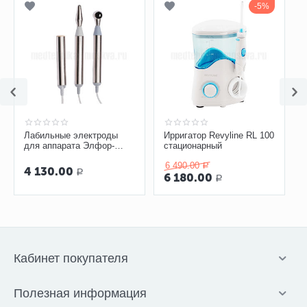
5%
Лабильные электроды
Ирригатор Revyline RL 100
для аппарата Элфор-
стационарный
Проф, Невотон
6 490.00
Р
4 130.00
Р
6 180.00
Р
Кабинет покупателя
Полезная информация