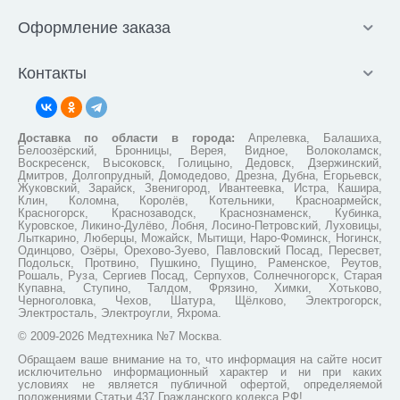
Оформление заказа
Контакты
Доставка по области в города:
Апрелевка, Балашиха,
Белоозёрский, Бронницы, Верея, Видное, Волоколамск,
Воскресенск, Высоковск, Голицыно, Дедовск, Дзержинский,
Дмитров, Долгопрудный, Домодедово, Дрезна, Дубна, Егорьевск,
Жуковский, Зарайск, Звенигород, Ивантеевка, Истра, Кашира,
Клин, Коломна, Королёв, Котельники, Красноармейск,
Красногорск, Краснозаводск, Краснознаменск, Кубинка,
Куровское, Ликино-Дулёво, Лобня, Лосино-Петровский, Луховицы,
Лыткарино, Люберцы, Можайск, Мытищи, Наро-Фоминск, Ногинск,
Одинцово, Озёры, Орехово-Зуево, Павловский Посад, Пересвет,
Подольск, Протвино, Пушкино, Пущино, Раменское, Реутов,
Рошаль, Руза, Сергиев Посад, Серпухов, Солнечногорск, Старая
Купавна, Ступино, Талдом, Фрязино, Химки, Хотьково,
Черноголовка, Чехов, Шатура, Щёлково, Электрогорск,
Электросталь, Электроугли, Яхрома.
© 2009-2026 Медтехника №7 Москва.
Обращаем ваше внимание на то, что информация на сайте носит
исключительно информационный характер и ни при каких
условиях не является публичной офертой, определяемой
положениями Статьи 437 Гражданского кодекса РФ!