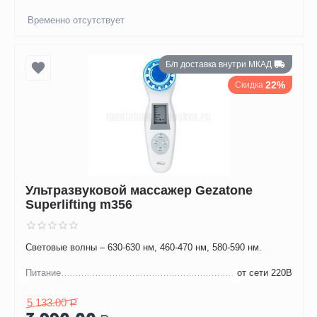
Временно отсутствует
Б/п доставка внутри МКАД
22%
Скидка
Ультразвуковой массажер Gezatone
Superlifting m356
Световые волны – 630-630 нм, 460-470 нм, 580-590 нм.
Питание
от сети 220В
5 133.00
Р