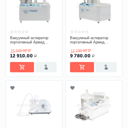
Вакуумный аспиратор
Вакуумный аспиратор
портативный Армед
портативный Армед
(Armed) 7Е D
(Armed) 7Е A
электрический
15 540.00
электрический
12 230.00
Р
Р
12 910.00
9 780.00
Р
Р