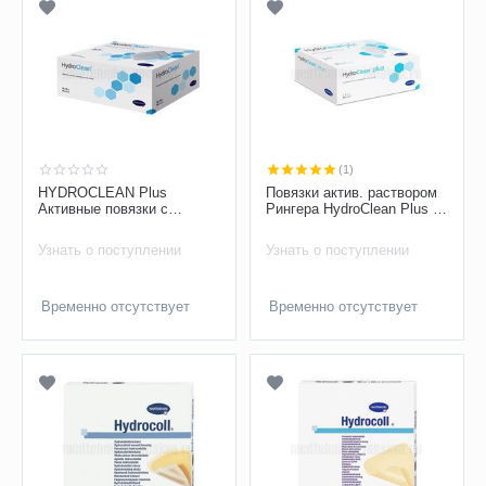
(1)
HYDROCLEAN Plus
Повязки актив. раствором
Активные повязки с
Рингера HydroClean Plus 4
раствором Рингера с
см круглые, 1 шт
ПГМБ 10х10 см, 6096124, 1
Узнать о поступлении
Узнать о поступлении
шт
Временно отсутствует
Временно отсутствует