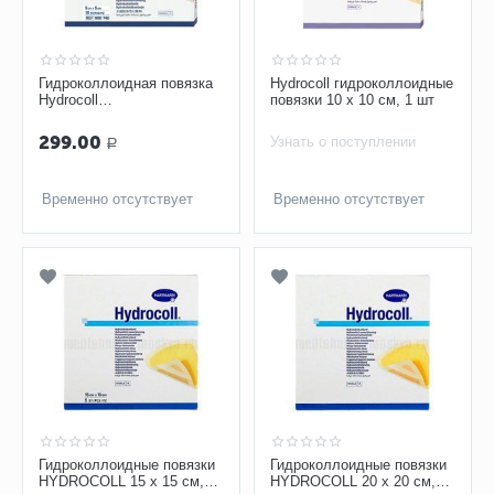
Гидроколлоидная повязка
Hydrocoll гидроколлоидные
Hydrocoll
повязки 10 х 10 см, 1 шт
самофиксирующаяся 5х5
см, 1 шт
299.00
Узнать о поступлении
Р
Временно отсутствует
Временно отсутствует
Гидроколлоидные повязки
Гидроколлоидные повязки
HYDROCOLL 15 х 15 см,
HYDROCOLL 20 х 20 см,