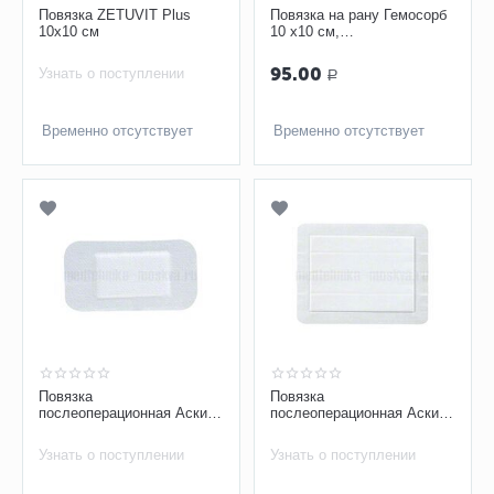
Повязка ZETUVIT Plus
Повязка на рану Гемосорб
10x10 см
10 х10 см,
гемостатическая, 1 шт
95.00
Узнать о поступлении
Р
Временно отсутствует
Временно отсутствует
Повязка
Повязка
послеоперационная Аскина
послеоперационная Аскина
Софт 7,5 х 5 см
Софт 9 х 10 см
прозрачная, арт. 9086803,
прозрачная, арт. 9086821,
Узнать о поступлении
Узнать о поступлении
1 шт
1 шт