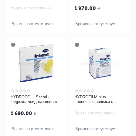
арт. 9007482, 1 шт
арт. 9007492, 1 шт
1 970.00
Узнать о поступлении
Р
Временно отсутствует
Временно отсутствует
HYDROCOLL Sacral -
HYDROFILM plus
Гидроколлоидные повязки
пленочные повязки с
на область крестца 12х18
впитывающей подушечкой
см, 1 шт
5х7,2см
1 690.00
Узнать о поступлении
Р
Временно отсутствует
Временно отсутствует