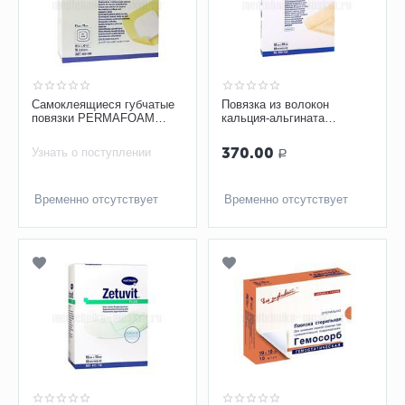
Самоклеящиеся губчатые
Повязка из волокон
повязки PERMAFOAM
кальция-альгината
Comfort 11x11 см
SORBALGON 10x10 см,
арт. 9995957, 1 шт
370.00
Узнать о поступлении
Р
Временно отсутствует
Временно отсутствует