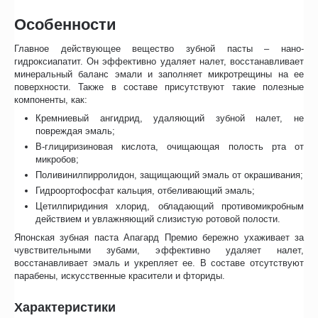
Особенности
Главное действующее вещество зубной пасты – нано-
гидроксиапатит. Он эффективно удаляет налет, восстанавливает
минеральный баланс эмали и заполняет микротрещины на ее
поверхности. Также в составе присутствуют такие полезные
компоненты, как:
Кремниевый ангидрид, удаляющий зубной налет, не
повреждая эмаль;
В-глициризиновая кислота, очищающая полость рта от
микробов;
Поливинилпирролидон, защищающий эмаль от окрашивания;
Гидроортофосфат кальция, отбеливающий эмаль;
Цетилпиридиния хлорид, обладающий противомикробным
действием и увлажняющий слизистую ротовой полости.
Японская зубная паста Апагард Премио бережно ухаживает за
чувствительными зубами, эффективно удаляет налет,
восстанавливает эмаль и укрепляет ее. В составе отсутствуют
парабены, искусственные красители и фториды.
Характеристики