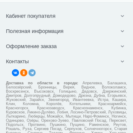
Кабинет покупателя
Полезная информация
Оформление заказа
Контакты
Доставка по области в города:
Апрелевка, Балашиха,
Белоозёрский, Бронницы, Верея, Видное, Волоколамск,
Воскресенск, Высоковск, Голицыно, Дедовск, Дзержинский,
Дмитров, Долгопрудный, Домодедово, Дрезна, Дубна, Егорьевск,
Жуковский, Зарайск, Звенигород, Ивантеевка, Истра, Кашира,
Клин, Коломна, Королёв, Котельники, Красноармейск,
Красногорск, Краснозаводск, Краснознаменск, Кубинка,
Куровское, Ликино-Дулёво, Лобня, Лосино-Петровский, Луховицы,
Лыткарино, Люберцы, Можайск, Мытищи, Наро-Фоминск, Ногинск,
Одинцово, Озёры, Орехово-Зуево, Павловский Посад, Пересвет,
Подольск, Протвино, Пушкино, Пущино, Раменское, Реутов,
Рошаль, Руза, Сергиев Посад, Серпухов, Солнечногорск, Старая
Купавна, Ступино, Талдом, Фрязино, Химки, Хотьково,