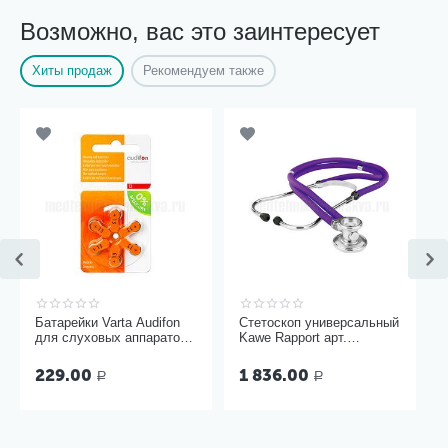
Возможно, вас это заинтересует
Хиты продаж
Рекомендуем также
Батарейки Varta Audifon
Стетоскоп универсальный
для слуховых аппаратов
Kawe Rapport арт.
размер 13, 6 шт
06.22500.092
229.00
1 836.00
Р
Р