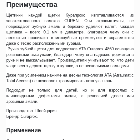
Преимущества
Щетинки каждой щетки Курапрокс изготавливаются из
запатентованного волокна CUREN. Они атравматичны, не
повреждают зубную эмаль и бережно удаляют налет. Каждая
щетинка – всего 0.1 мм в диаметре, благодаря чему они с
легкостью проникают в межзубные промежутки и справляются
даже с тесно расположенными зубами.
Ручка зубной щетки для подростков ATA Curaprox 4860 оснащена
резиновыми выступами, благодаря чему она надежно держится в
руке и не выскальзывает. Производители учитывают то, что дети
чаще всего держат щетку в кулаке, а не несколькими пальцами.
Даже при усиленном нажиме на десны технология ATA (Atraumatic
Total Access) не позволяет травмировать нежную ткань.
Подходит не только для детей, но и для взрослых с
клиновидными дефектами эмали, с рецессией десен или
эрозиями эмали.
Производство: Швейцария.
Бренд: Curaprox.
Применение