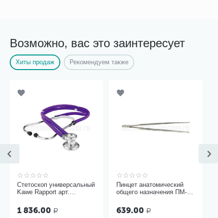
Возможно, вас это заинтересует
Хиты продаж
Рекомендуем также
Стетоскоп универсальный
Пинцет анатомический
Kawe Rapport арт.
общего назначения ПМ-11
06.22500.092
150х2,5 мм
1 836.00
639.00
Р
Р