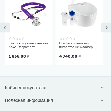
Стетоскоп универсальный
Профессиональный
Kawe Rapport арт.
ингалятор-небулайзер
06.22500.092
Microlife NEB Pro 2 в 1
1 836.00
4 740.00
Р
Р
Кабинет покупателя
Полезная информация