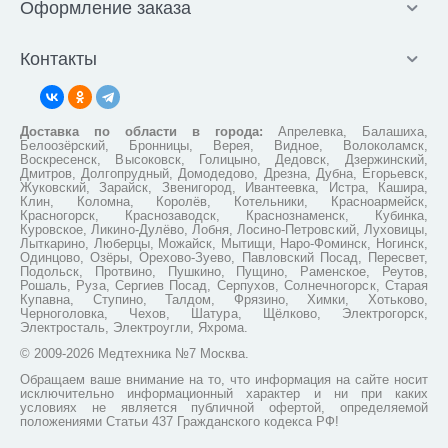
Оформление заказа
Контакты
Доставка по области в города:
Апрелевка, Балашиха,
Белоозёрский, Бронницы, Верея, Видное, Волоколамск,
Воскресенск, Высоковск, Голицыно, Дедовск, Дзержинский,
Дмитров, Долгопрудный, Домодедово, Дрезна, Дубна, Егорьевск,
Жуковский, Зарайск, Звенигород, Ивантеевка, Истра, Кашира,
Клин, Коломна, Королёв, Котельники, Красноармейск,
Красногорск, Краснозаводск, Краснознаменск, Кубинка,
Куровское, Ликино-Дулёво, Лобня, Лосино-Петровский, Луховицы,
Лыткарино, Люберцы, Можайск, Мытищи, Наро-Фоминск, Ногинск,
Одинцово, Озёры, Орехово-Зуево, Павловский Посад, Пересвет,
Подольск, Протвино, Пушкино, Пущино, Раменское, Реутов,
Рошаль, Руза, Сергиев Посад, Серпухов, Солнечногорск, Старая
Купавна, Ступино, Талдом, Фрязино, Химки, Хотьково,
Черноголовка, Чехов, Шатура, Щёлково, Электрогорск,
Электросталь, Электроугли, Яхрома.
© 2009-2026 Медтехника №7 Москва.
Обращаем ваше внимание на то, что информация на сайте носит
исключительно информационный характер и ни при каких
условиях не является публичной офертой, определяемой
положениями Статьи 437 Гражданского кодекса РФ!