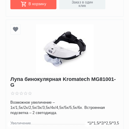
Заказ в один
В корзину
клик
Лупа бинокулярная Kromatech MG81001-
G
Возможное увеличение –
1х/1,5х/2х/2,5х/3х/3,5х/4х/4,5х/5х/5,5х/6х. Встроенная
подсветка – 2 светодиода.
Увеличение
*1/*1,5/*2/*2,5/*3,5