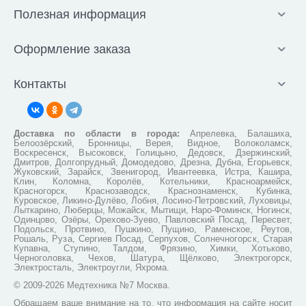
Полезная информация
Оформление заказа
Контакты
Доставка по области в города:
Апрелевка, Балашиха,
Белоозёрский, Бронницы, Верея, Видное, Волоколамск,
Воскресенск, Высоковск, Голицыно, Дедовск, Дзержинский,
Дмитров, Долгопрудный, Домодедово, Дрезна, Дубна, Егорьевск,
Жуковский, Зарайск, Звенигород, Ивантеевка, Истра, Кашира,
Клин, Коломна, Королёв, Котельники, Красноармейск,
Красногорск, Краснозаводск, Краснознаменск, Кубинка,
Куровское, Ликино-Дулёво, Лобня, Лосино-Петровский, Луховицы,
Лыткарино, Люберцы, Можайск, Мытищи, Наро-Фоминск, Ногинск,
Одинцово, Озёры, Орехово-Зуево, Павловский Посад, Пересвет,
Подольск, Протвино, Пушкино, Пущино, Раменское, Реутов,
Рошаль, Руза, Сергиев Посад, Серпухов, Солнечногорск, Старая
Купавна, Ступино, Талдом, Фрязино, Химки, Хотьково,
Черноголовка, Чехов, Шатура, Щёлково, Электрогорск,
Электросталь, Электроугли, Яхрома.
© 2009-2026 Медтехника №7 Москва.
Обращаем ваше внимание на то, что информация на сайте носит