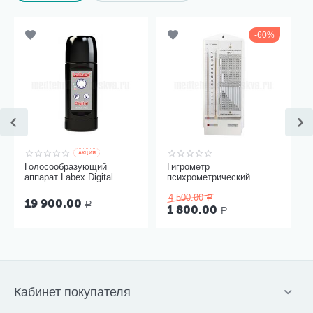
60%
AКЦИЯ
Голосообразующий
Гигрометр
аппарат Labex Digital
психрометрический
Black, пластиковый
ВИТ-1, Термоприбор
4 500.00
корпус
Р
19 900.00
Р
1 800.00
Р
Кабинет покупателя