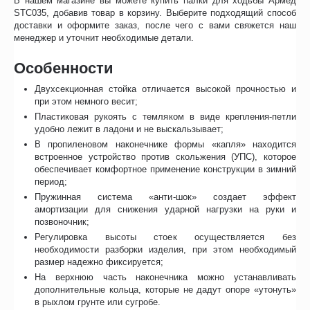
В нашем магазине вы можете купить палки для ходьбы Армед
STC035, добавив товар в корзину. Выберите подходящий способ
доставки и оформите заказ, после чего с вами свяжется наш
менеджер и уточнит необходимые детали.
Особенности
Двухсекционная стойка отличается высокой прочностью и
при этом немного весит;
Пластиковая рукоять с темляком в виде крепления-петли
удобно лежит в ладони и не выскальзывает;
В пропиленовом наконечнике формы «капля» находится
встроенное устройство против скольжения (УПС), которое
обеспечивает комфортное применение конструкции в зимний
период;
Пружинная система «анти-шок» создает эффект
амортизации для снижения ударной нагрузки на руки и
позвоночник;
Регулировка высоты стоек осуществляется без
необходимости разборки изделия, при этом необходимый
размер надежно фиксируется;
На верхнюю часть наконечника можно устанавливать
дополнительные кольца, которые не дадут опоре «утонуть»
в рыхлом грунте или сугробе.