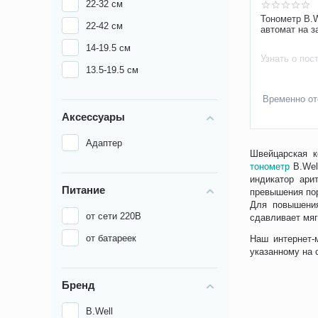
22-32 см
Тонометр B.
22-42 см
автомат на з
14-19.5 см
Узнать о пос
13.5-19.5 см
Временно от
Аксессуары
Адаптер
Швейцарская к
тонометр
B.Wel
индикатор ари
Питание
превышения пор
Для повышения
от сети 220В
сдавливает мяг
от батареек
Наш интернет-
указанному на 
Бренд
B.Well