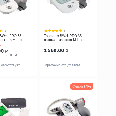
(1)
(1)
BWell PRO-33
Тонометр BWell PRO-35
манжета M-L, с
автомат, манжета M-L, с
м
адаптером
Р
1 560.00
00
Р
Р
620.00
е: 
Р
 отсутствует
Временно отсутствует
24%
Скидка