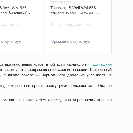
B.Well WM-62S
Тонометр B.Well WM-63S
кий "Стандарт"
механический "Комфорт"
 в комплекте
встроенный стетоскоп
поступлении
Узнать о поступлении
 отсутствует
Временно отсутствует
ки врачей-специалистов в области кардиологии.
Домашний
м весом для своевременного оказания помощи. Встроенный
, а шкала показаний нормального давления указывает на
у, которая повторяет форму руки пользователя. Она не
з можно на сайте через корзину, или через менеджера по