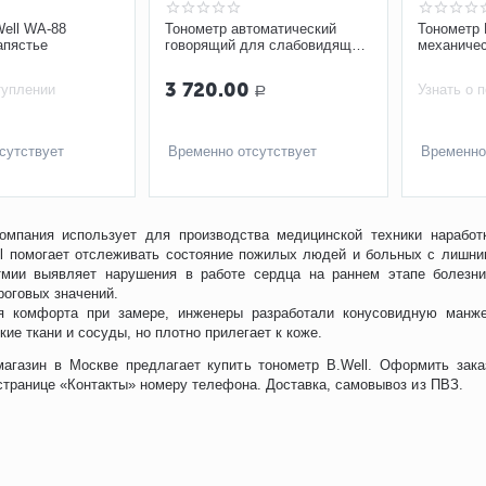
Well WA-88
Тонометр автоматический
Тонометр 
апястье
говорящий для слабовидящих
механичес
людей B.Well PRO-36 (М-L)
стетоскоп
3 720.00
туплении
Узнать о 
Р
сутствует
Временно отсутствует
Временно
омпания использует для производства медицинской техники наработ
l помогает отслеживать состояние пожилых людей и больных с лишни
тмии выявляет нарушения в работе сердца на раннем этапе болезни
оговых значений.
 комфорта при замере, инженеры разработали конусовидную манжет
кие ткани и сосуды, но плотно прилегает к коже.
магазин в Москве предлагает купить тонометр B.Well. Оформить зака
странице «Контакты» номеру телефона. Доставка, самовывоз из ПВЗ.