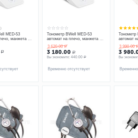
1)
ell MED-53
Тонометр BWell MED-53
Тонометр 
лечо, манжета M-
автомат на плечо, манжета M-
автомат н
L с адаптером
L, с адап
3 620.00
3 990.00
Р
3 180.00
3 980.
Р
Р
440.00
Вы экономите: 
Вы экономит
Р
сутствует
Временно отсутствует
Временно