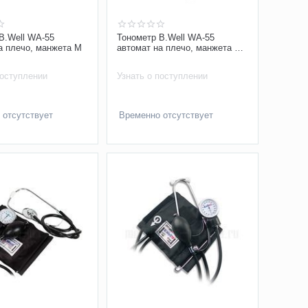
B.Well WA-55
Тонометр B.Well WA-55
а плечо, манжета M
автомат на плечо, манжета M-
L, с адаптером
поступлении
Узнать о поступлении
 отсутствует
Временно отсутствует