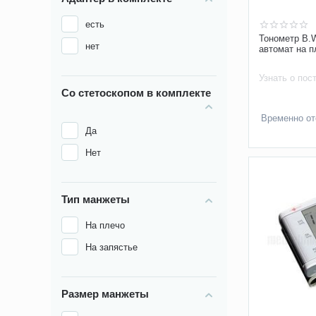
есть
Тонометр B.
нет
автомат на п
Узнать о пос
Со стетоскопом в комплекте
Временно от
Да
Нет
Тип манжеты
На плечо
На запястье
Размер манжеты