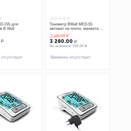
D-155 для
Тонометр BWell MED-55
в B.Well
автомат на плечо, манжета M-
L, без адаптера
3 480.00
Р
3 280.00
Р
Р
200.00
Вы экономите: 
Р
 отсутствует
Временно отсутствует