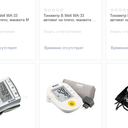
Well WA-33
Тонометр B.Well WA-33
Тонометр 
лечо, манжета M
автомат на плечо, манжета M-
автомат н
L, с адаптером
туплении
Узнать о поступлении
Узнать о 
сутствует
Временно отсутствует
Временно