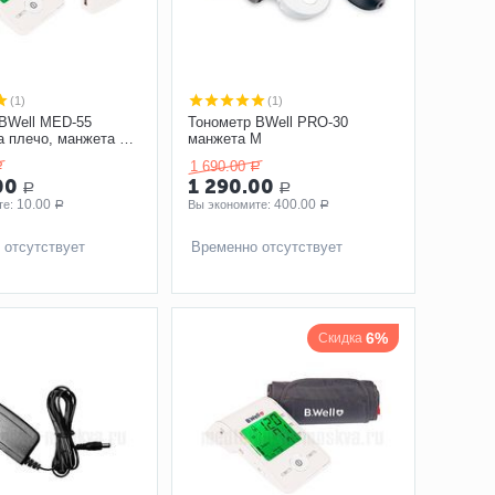
(1)
(1)
BWell MED-55
Тонометр BWell PRO-30
а плечо, манжета M-
манжета M
тером
1 690.00
Р
Р
00
1 290.00
Р
Р
10.00
400.00
е: 
Вы экономите: 
Р
Р
 отсутствует
Временно отсутствует
6%
Скидка