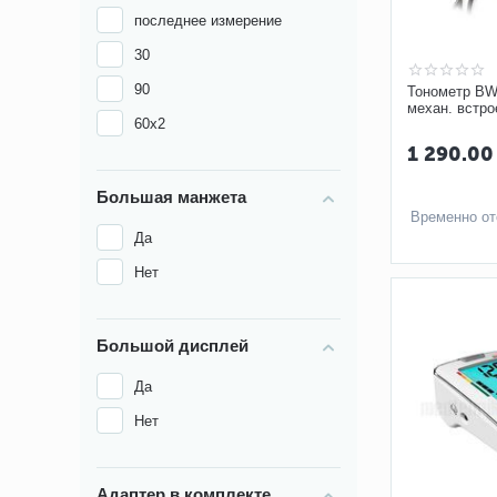
последнее измерение
30
90
Тонометр BW
механ. встро
60х2
манжета M-L 
1 290.00
Большая манжета
Временно от
Да
Нет
Большой дисплей
Да
Нет
Адаптер в комплекте