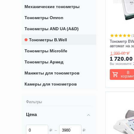
Механические тонометры
Тонометры Omron
Тонометры AND UA (A&D)
(
Тонометры B.Well
Тонометр BW
автомат на з
Тонометры Microlife
1 990.00
Р
1 720.00
Тонометры Армед
Вы экономите: 
В
Манжеты для тонометров
корзин
Камеры для тонометров
Фильтры
Цена
–
Р
Р