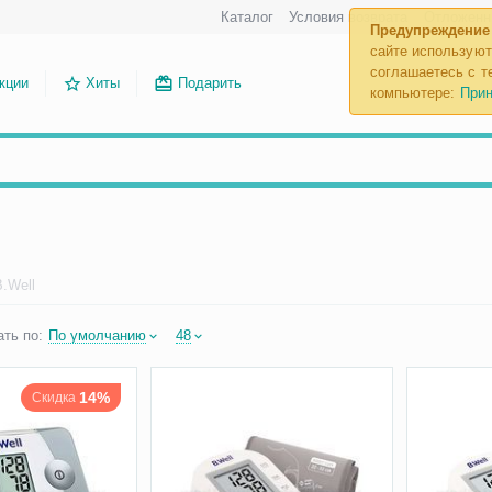
Каталог
Условия возврата
Отложенн
Предупреждение
сайте используют
соглашаетесь с те
кции
Хиты
Подарить
компьютере:
Прин
.Well
ть по:
По умолчанию
48
14%
Скидка