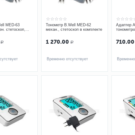
ell MED-63
Тонометр B.Well MED-62
Адаптер A
ен. стетоскоп,
механ., стетоскоп в комплекте
тонометро
(22-42 см)
1 270.00
710.00
Р
Р
сутствует
Временно отсутствует
Временно