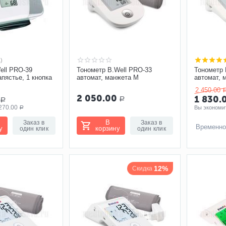
1)
ell PRO-39
Тонометр B.Well PRO-33
Тонометр 
апястье, 1 кнопка
автомат, манжета M
автомат, 
адаптеро
2 450.00
2 050.00
1 830.
Р
Р
270.00
Вы экономит
Р
В
Заказ в
Заказ в
Временно
у
корзину
один клик
один клик
12%
Скидка