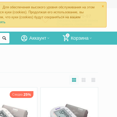
×
ые товары
Доставка и оплата
Оптовый отдел
Контакты
Для обеспечения высокого уровня обслуживания на этом
ся куки (cookies). Продолжая его использование, вы
8 800 201-70-97
м, что куки (cookies) будут сохраняться на вашем
Заказать обратный звонок
ять
Отправить сообщение
0
Аккаунт
Корзина
25%
Скидка