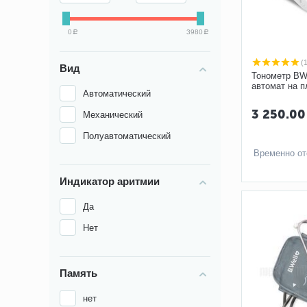
0
3980
Р
Р
(
Вид
Тонометр BW
автомат на п
Автоматический
L
3 250.00
Механический
Полуавтоматический
Временно от
Индикатор аритмии
Да
Нет
Память
нет