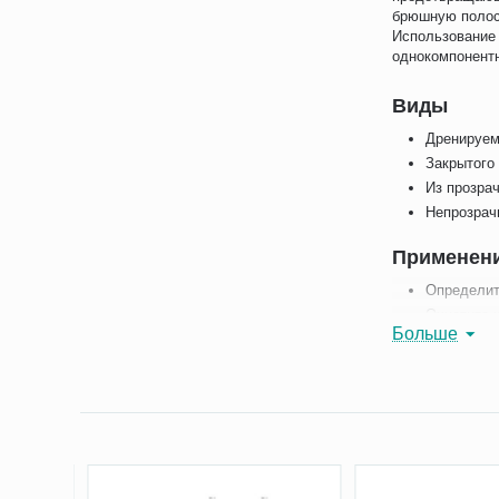
брюшную полос
Использование
однокомпонентн
Виды
Дренируем
Закрытого
Из прозра
Непрозрач
Применен
Определит
Очистите 
Больше
Снимите з
Удаление 
Самым удобным
нескольких дне