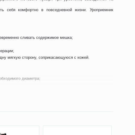
ать себя комфортно в повседневной жизни. Уроприемник
оевременно сливать содержимое мешка;
ерации;
дну мягкую сторону, соприкасающуюся с кожей.
обходимого диаметра;
 нижние края отверстия и стомы;
ерху вниз.
онентный дренируемый. Его можно использовать в течение
округ уростомы.