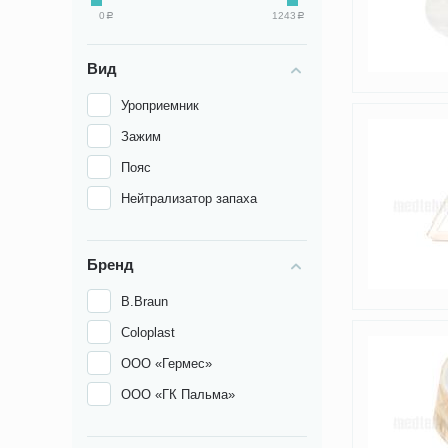
0
1243
Р
Р
Вид
Уроприемник
Зажим
Пояс
Нейтрализатор запаха
Бренд
B.Braun
Coloplast
ООО «Гермес»
ООО «ГК Пальма»