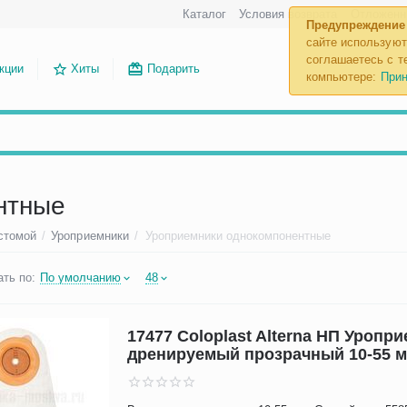
Каталог
Условия возврата
Отложенн
Предупреждение
сайте используют
соглашаетесь с те
кции
Хиты
Подарить
компьютере:
Прин
нтные
 стомой
/
Уроприемники
/
Уроприемники однокомпонентные
ть по:
По умолчанию
48
17477 Coloplast Alterna НП Уропр
дренируемый прозрачный 10-55 м