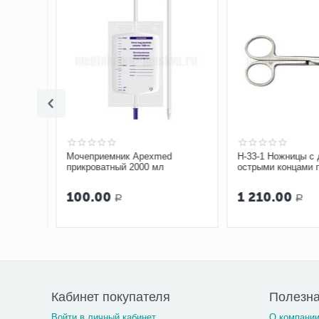
Мочеприемник Apexmed
Н-33-1 Ножницы с 
прикроватный 2000 мл
острыми концами п
мм
100.00
1 210.00
Р
Р
Кабинет покупателя
Полезн
Войти в личный кабинет
О компани