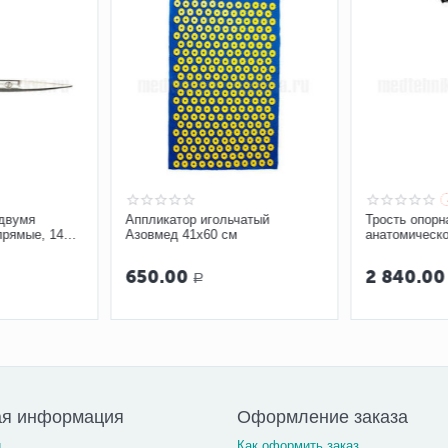
A
двумя
Аппликатор игольчатый
Трость опорна
рямые, 140
Азовмед 41х60 см
анатомической
BOC-200 A (ле
650.00
2 840.00
Р
ая информация
Оформление заказа
и
Как оформить заказ