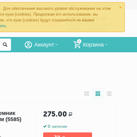
×
ые товары
Доставка и оплата
Оптовый отдел
Контакты
Для обеспечения высокого уровня обслуживания на этом
ся куки (cookies). Продолжая его использование, вы
8 800 201-70-97
м, что куки (cookies) будут сохраняться на вашем
Заказать обратный звонок
ять
Отправить сообщение
0
Аккаунт
Корзина
275.00
иемник
Р
м (5585)
В наличии