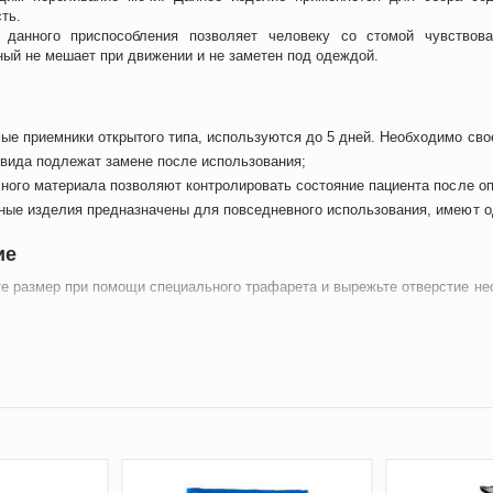
ть.
 данного приспособления позволяет человеку со стомой чувствов
ый не мешает при движении и не заметен под одеждой.
ые приемники открытого типа, используются до 5 дней. Необходимо св
 вида подлежат замене после использования;
чного материала позволяют контролировать состояние пациента после оп
ные изделия предназначены для повседневного использования, имеют о
ие
е размер при помощи специального трафарета и вырежьте отверстие не
кожу вокруг уростомы;
ащитное покрытие с пластины и приклеивайте ее снизу вверх, совместив
пластины мочеприемника однокомпонентного уростомного происходит св
 средством для сбора мочи при стоме является уроприемник однокомп
й, что позволяет избежать частого отклеивания и травмирования кожи в