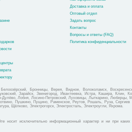
Доставка и оплата
Оптовый отдел
азине
Задать вопрос
Контакты
Вопросы и ответы (FAQ)
одарков
Политика конфиденциальности
овости
 центры
зврата
ректору
елоозёрский, Бронницы, Верея, Видное, Волоколамск, Воскресенск
ковский, Зарайск, Звенигород, Ивантеевка, Истра, Кашира, Клин, Ко
но-Дулёво, Лобня, Лосино-Петровский, Луховицы, Лыткарино, Люберцы, 
отвино, Пушкино, Пущино, Раменское, Реутов, Рошаль, Руза, Сергиев 
атура, Щёлково, Электрогорск, Электросталь, Электроугли, Яхрома.
те носит исключительно информационный характер и ни при каких 