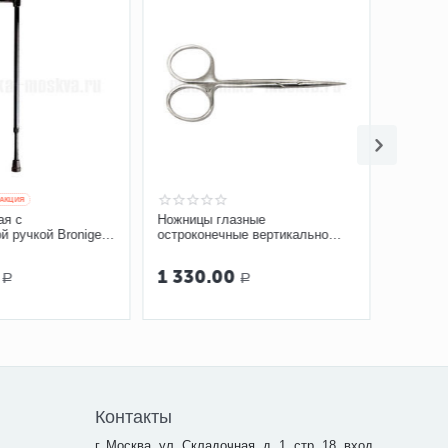
КЦИЯ
я с
Ножницы глазные
 ручкой Bronigen
остроконечные вертикально
вая)
изогнутые, 113 мм арт. Н-41
1 330.00
Р
Р
Контакты
г. Москва, ул. Складочная, д. 1, стр. 18, вход