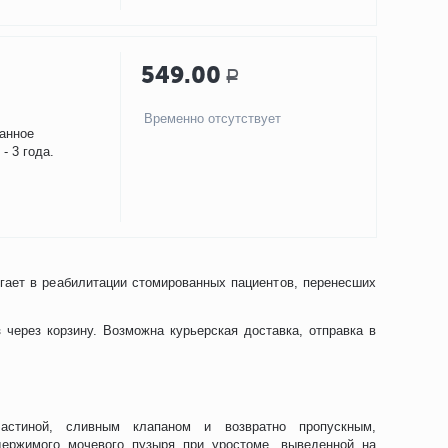
549.00
Р
Временно отсутствует
ванное
- 3 года.
гает в реабилитации стомированных пациентов, перенесших
через корзину. Возможна курьерская доставка, отправка в
астиной, сливным клапаном и возвратно пропускным,
ержимого мочевого пузыря при уростоме, выведенной на