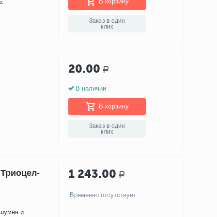
В корзину
5.
Заказ в один
клик
20.00
Р
В наличии
В корзину
Заказ в один
клик
1 243.00
Триоцел-
Р
Временно отсутствует
сшумен и